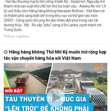
- Hai tàu thương mại bị tấn công ở biển Đỏ - Gazprom: Nga sắp trở
thành nhà sản xuất khí LNG lớn thứ ba toàn cầu - Alaska Air chi 1,9
tỷ usd thâu tóm hãng hàng không Hawaiian Airlines - Việt Nam sẽ
có thành phố cảng biển lớn trong khu vực và thế giới vào năm
2050? - Cảng quốc tế Long An đạt nhiều đột phá trong vận tải
đường thủy - Mỹ - Ấn xây “siêu” cảng ở Sri Lanka, cạnh tranh với
Trung Quốc
Thời sự - Logistics
Hãng hàng không Thổ Nhĩ Kỳ muốn mở rộng hợp
tác vận chuyển hàng hóa với Việt Nam