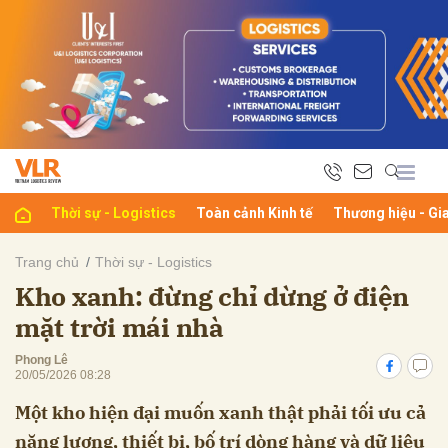
bình luận
Thời sự - Logistics
Toàn cảnh Kinh tế
Thương hiệu - Gi
Trang chủ
Thời sự - Logistics
Kho xanh: đừng chỉ dừng ở điện
Hủy
G
mặt trời mái nhà
Phong Lê
20/05/2026 08:28
Một kho hiện đại muốn xanh thật phải tối ưu cả
năng lượng, thiết bị, bố trí dòng hàng và dữ liệu