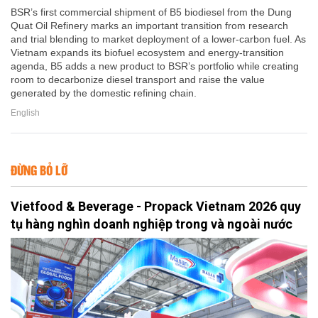
BSR’s first commercial shipment of B5 biodiesel from the Dung
Quat Oil Refinery marks an important transition from research
and trial blending to market deployment of a lower-carbon fuel. As
Vietnam expands its biofuel ecosystem and energy-transition
agenda, B5 adds a new product to BSR’s portfolio while creating
room to decarbonize diesel transport and raise the value
generated by the domestic refining chain.
English
ĐỪNG BỎ LỠ
Vietfood & Beverage - Propack Vietnam 2026 quy
tụ hàng nghìn doanh nghiệp trong và ngoài nước