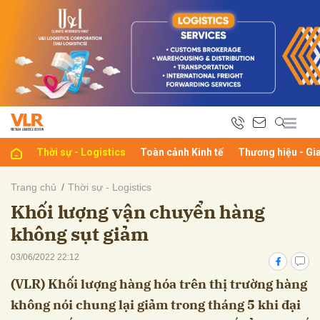
bình luận
Thời sự - Logistics
Toàn cảnh Kinh tế
Thương hiệu - Gi
Trang chủ
Thời sự - Logistics
Khối lượng vận chuyển hàng
Hủy
G
không sụt giảm
03/06/2022 22:12
(VLR) Khối lượng hàng hóa trên thị trường hàng
không nói chung lại giảm trong tháng 5 khi đại