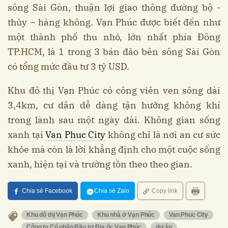
sông Sài Gòn, thuận lợi giao thông đường bộ -
thủy – hàng không. Vạn Phúc được biết đến như
một thành phố thu nhỏ, lớn nhất phía Đông
TP.HCM, là 1 trong 3 bán đảo bên sông Sài Gòn
có tổng mức đầu tư 3 tỷ USD.
Khu đô thị Vạn Phúc có công viên ven sông dài
3,4km, cư dân dễ dàng tận hưởng không khí
trong lành sau một ngày dài. Không gian sống
xanh tại
Van Phuc City
không chỉ là nơi an cư sức
khỏe mà còn là lời khẳng định cho một cuộc sống
xanh, hiện tại và trường tồn theo theo gian.
Chia sẻ Facebook
Chia sẻ Zalo
Copy link
Khu đô thị Vạn Phúc
Khu nhà ở Vạn Phúc
Van Phuc City
Công ty Cổ phần Đầu tư Địa ốc Vạn Phúc
dự án