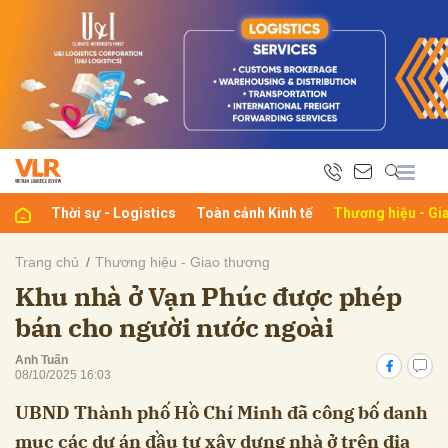
bình luận
Thời sự - Logistics
Toàn cảnh Kinh tế
Thương hiệu - Gi
Trang chủ
Thương hiệu - Giao thương
Khu nhà ở Vạn Phúc được phép
Hủy
G
bán cho người nước ngoài
Anh Tuấn
08/10/2025 16:03
UBND Thành phố Hồ Chí Minh đã công bố danh
mục các dự án đầu tư xây dựng nhà ở trên địa