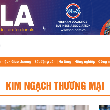
 hiệu - Giao thương
Bất động sản
Hạ tầng
Nông nghiệp
Công n
KIM NGẠCH THƯƠNG MẠI