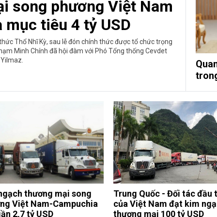
i song phương Việt Nam
à mục tiêu 4 tỷ USD
hức Thổ Nhĩ Kỳ, sau lễ đón chính thức được tổ chức trọng
Phạm Minh Chính đã hội đàm với Phó Tổng thống Cevdet
Yilmaz.
Quan
trong
ngạch thương mại song
Trung Quốc - Đối tác đầu 
ng Việt Nam-Campuchia
của Việt Nam đạt kim ng
gần 2,7 tỷ USD
thương mại 100 tỷ USD