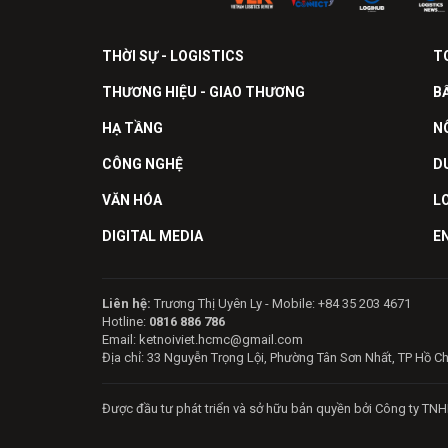
THỜI SỰ - LOGISTICS
T
THƯƠNG HIỆU - GIAO THƯƠNG
B
HẠ TẦNG
N
CÔNG NGHỆ
D
VĂN HÓA
L
DIGITAL MEDIA
E
Liên hệ:
Trương Thị Uyên Ly - Mobile: +84 35 203 4671
Hotline:
0816 886 786
Email: ketnoiviet.hcmc@gmail.com
Địa chỉ: 33 Nguyễn Trọng Lội, Phường Tân Sơn Nhất, TP Hồ C
Được đầu tư phát triển và sở hữu bản quyền bởi Công ty TNH