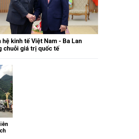
 hệ kinh tế Việt Nam - Ba Lan
 chuỗi giá trị quốc tế
tiên
ạch