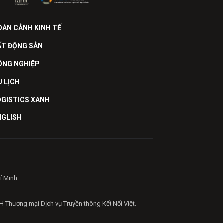
OÀN CẢNH KINH TẾ
ẤT ĐỘNG SẢN
ÔNG NGHIỆP
U LỊCH
OGISTICS XANH
NGLISH
hí Minh
H Thương mại Dịch vụ Truyền thông Kết Nối Việt.