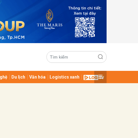
ghệ
Du lịch
Văn hóa
Logistics xanh
ửi