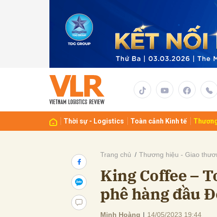
Gửi 
Thời sự - Logistics
Toàn cảnh Kinh tế
Thương
Trang chủ
Thương hiệu - Giao thươ
King Coffee – T
phê hàng đầu 
Minh Hoàng
|
14/05/2023 19:44