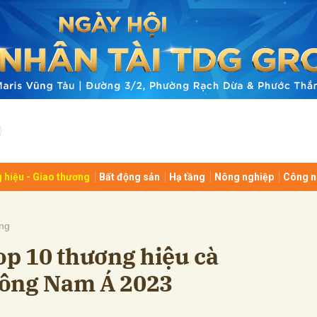
bình luận
 hiệu - Giao thương
Bất động sản
Hạ tầng
Nông nghiệp
Công n
Hủy
G
ng
op 10 thương hiệu cà
Đông Nam Á 2023