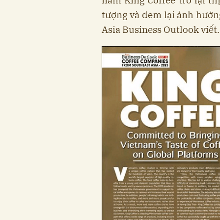
năm King Coffee trở lại th
tượng và đem lại ảnh hưở
Asia Business Outlook viết.