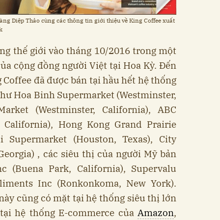
ng Diệp Thảo cùng các thông tin giới thiệu về King Coffee xuất
k
ờng thế giới vào tháng 10/2016 trong một
ủa cộng đồng người Việt tại Hoa Kỳ. Đến
 Coffee đã được bán tại hầu hết hệ thống
 như Hoa Binh Supermarket (Westminster,
 Market (Westminster, California), ABC
California), Hong Kong Grand Prairie
ai Supermarket (Houston, Texas), City
eorgia) , các siêu thị của người Mỹ bản
 (Buena Park, California), Supervalu
Aliments Inc (Ronkonkoma, New York).
ày cũng có mặt tại hệ thống siêu thị lớn
 tại hệ thống E-commerce của
Amazon
,