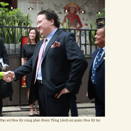
 Đại sứ Hoa Kỳ cùng phái đoàn Tổng Lãnh sự quán Hoa Kỳ tại