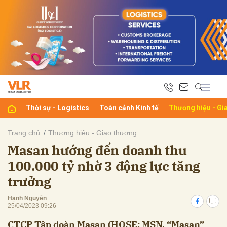
bình luận
Thời sự - Logistics
Toàn cảnh Kinh tế
Thương hiệu - Gi
Trang chủ
Thương hiệu - Giao thương
Masan hướng đến doanh thu
Hủy
G
100.000 tỷ nhờ 3 động lực tăng
trưởng
Hạnh Nguyên
25/04/2023 09:26
CTCP Tập đoàn Masan (HOSE: MSN, “Masan”