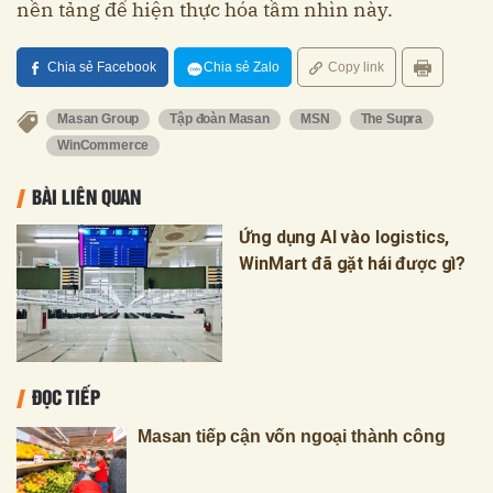
nền tảng để hiện thực hóa tầm nhìn này.
Chia sẻ Facebook
Chia sẻ Zalo
Copy link
Masan Group
Tập đoàn Masan
MSN
The Supra
WinCommerce
BÀI LIÊN QUAN
Ứng dụng AI vào logistics,
WinMart đã gặt hái được gì?
ĐỌC TIẾP
Masan tiếp cận vốn ngoại thành công