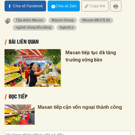
Chia sẻ Facebook
Chia sẻ Zalo
Copy link
Tập đoàn Masan
Masan Group
Masan MEATLife
ngành hàng tiêu dùng
logistics
BÀI LIÊN QUAN
Masan tiếp tục đà tăng
trưởng vững bền
ĐỌC TIẾP
Masan tiếp cận vốn ngoại thành công