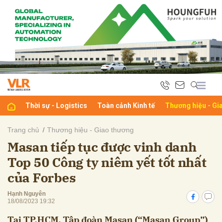
bình luận
Thời sự - Logistics
Toàn cảnh Kinh tế
Thương hiệu - Gi
Trang chủ
Thương hiệu - Giao thương
Masan tiếp tục được vinh danh
Hủy
G
Top 50 Công ty niêm yết tốt nhất
của Forbes
Hạnh Nguyên
18/08/2023 19:32
Tại TP.HCM, Tập đoàn Masan (“Masan Group”)