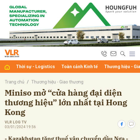
bình luận
Thời sự - Logistics
Toàn cảnh Kinh tế
Thương hiệu - Gi
Trang chủ
Thương hiệu - Giao thương
Miniso mở “cửa hàng đại diện
thương hiệu” lớn nhất tại Hong
Hủy
G
Kong
VLR LOG TV
03/01/2024 19:56
- Kazakhstan tăng thuế vận chuyển dầu Nga -