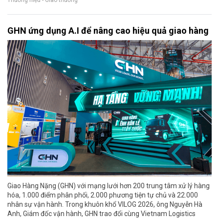
Thương hiệu - Giao thương
GHN ứng dụng A.I để nâng cao hiệu quả giao hàng
Giao Hàng Nặng (GHN) với mạng lưới hơn 200 trung tâm xử lý hàng
hóa, 1.000 điểm phân phối, 2.000 phương tiện tự chủ và 22.000
nhân sự vận hành. Trong khuôn khổ VILOG 2026, ông Nguyễn Hà
Anh, Giám đốc vận hành, GHN trao đổi cùng Vietnam Logistics