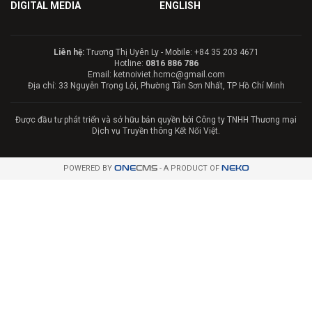
DIGITAL MEDIA
ENGLISH
Liên hệ:
Trương Thị Uyên Ly - Mobile: +84 35 203 4671
Hotline:
0816 886 786
Email: ketnoiviet.hcmc@gmail.com
Địa chỉ: 33 Nguyễn Trọng Lội, Phường Tân Sơn Nhất, TP Hồ Chí Minh
Được đầu tư phát triển và sở hữu bản quyền bởi Công ty TNHH Thương mại
Dịch vụ Truyền thông Kết Nối Việt.
POWERED BY
ONE
CMS
- A PRODUCT OF
NEKO