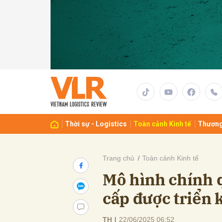
Gửi 
Thời sự - Logistics
Toàn cảnh Kinh tế
Thương
Trang chủ
Toàn cảnh Kinh tế
Mô hình chính 
cấp được triển 
TH
|
22/06/2025 06:52