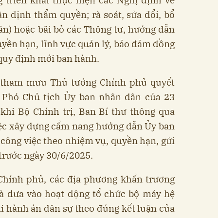
 triển khai thực hiện các Nghị định về
n định thẩm quyền; rà soát, sửa đổi, bổ
ần) hoặc bãi bỏ các Thông tư, hướng dẫn
yền hạn, lĩnh vực quản lý, bảo đảm đồng
 quy định mới ban hành.
g tham mưu Thủ tướng Chính phủ quyết
 Phó Chủ tịch Ủy ban nhân dân của 23
 khi Bộ Chính trị, Ban Bí thư thông qua
iệc xây dựng cẩm nang hướng dẫn Ủy ban
 công việc theo nhiệm vụ, quyền hạn, gửi
trước ngày 30/6/2025.
 Chính phủ, các địa phương khẩn trương
và đưa vào hoạt động tổ chức bộ máy hệ
hi hành án dân sự theo đúng kết luận của