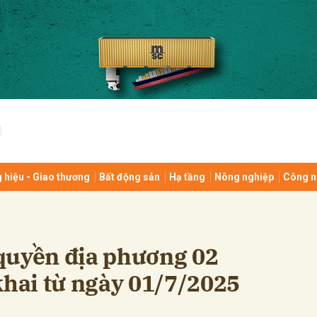
bình luận
 hiệu - Giao thương
Bất động sản
Hạ tầng
Nông nghiệp
Công n
Hủy
G
quyền địa phương 02
khai từ ngày 01/7/2025