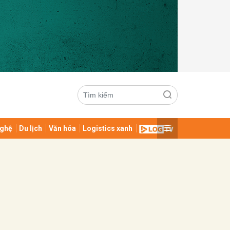
ghệ
Du lịch
Văn hóa
Logistics xanh
ửi