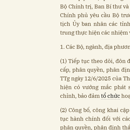
Bộ Chính trị, Ban Bí thư v
Chính phủ yêu cầu Bộ trư
tịch Ủy ban nhân các tỉn
trung thực hiện các nhiệm 
1. Các Bộ, ngành, địa phươ
(1) Tiếp tục theo dõi, đôn 
cấp, phân quyền, phân đị
TTg ngày 12/6/2025 của Th
hiện có vướng mắc phát s
chỉnh, bảo đảm
tổ chức
hoạ
(2) Công bố, công khai cập
tục hành chính đối với cá
phân quyền, phân định thẩ