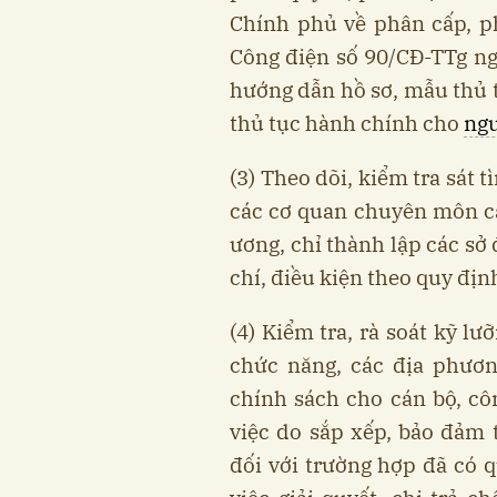
Chính phủ về phân cấp, p
Công điện số 90/CĐ-TTg n
hướng dẫn hồ sơ, mẫu thủ tụ
thủ tục hành chính cho
ngư
(3) Theo dõi, kiểm tra sát 
các cơ quan chuyên môn c
ương, chỉ thành lập các sở
chí, điều kiện theo quy địn
(4) Kiểm tra, rà soát kỹ lư
chức năng, các địa phương
chính sách cho cán bộ, cô
việc do sắp xếp, bảo đảm 
đối với trường hợp đã có q