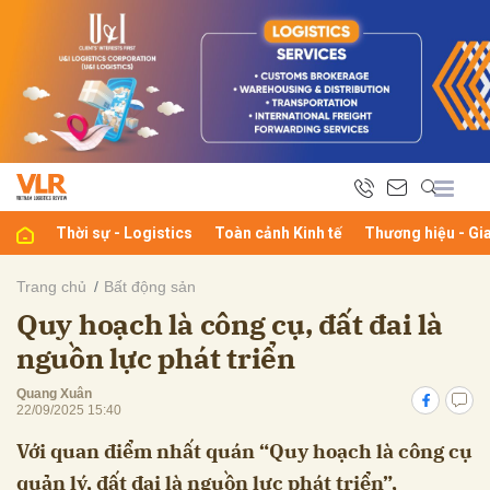
bình luận
Thời sự - Logistics
Toàn cảnh Kinh tế
Thương hiệu - Gi
Trang chủ
Bất động sản
Quy hoạch là công cụ, đất đai là
Hủy
G
nguồn lực phát triển
Quang Xuân
22/09/2025 15:40
Với quan điểm nhất quán “Quy hoạch là công cụ
quản lý, đất đai là nguồn lực phát triển”,