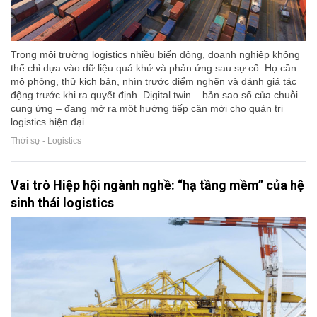
Trong môi trường logistics nhiều biến động, doanh nghiệp không
thể chỉ dựa vào dữ liệu quá khứ và phản ứng sau sự cố. Họ cần
mô phỏng, thử kịch bản, nhìn trước điểm nghẽn và đánh giá tác
động trước khi ra quyết định. Digital twin – bản sao số của chuỗi
cung ứng – đang mở ra một hướng tiếp cận mới cho quản trị
logistics hiện đại.
Thời sự - Logistics
Vai trò Hiệp hội ngành nghề: “hạ tầng mềm” của hệ
sinh thái logistics