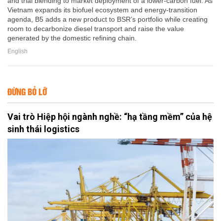
and trial blending to market deployment of a lower-carbon fuel. As
Vietnam expands its biofuel ecosystem and energy-transition
agenda, B5 adds a new product to BSR’s portfolio while creating
room to decarbonize diesel transport and raise the value
generated by the domestic refining chain.
English
ĐỪNG BỎ LỠ
Vai trò Hiệp hội ngành nghề: “hạ tầng mềm” của hệ
sinh thái logistics