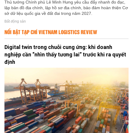
Thủ tướng Chính phủ Lê Minh Hưng yêu cầu đẩy nhanh đo đạc,
lập bản đồ địa chính, lập hồ sơ địa chính, bảo đảm hoàn thiện Cơ
sở dữ liệu quốc gia về đất đai trong năm 2027.
Bất động sản
NỔI BẬT TẠP CHÍ VIETNAM LOGISTICS REVIEW
Digital twin trong chuỗi cung ứng: khi doanh
nghiệp cần “nhìn thấy tương lai” trước khi ra quyết
định