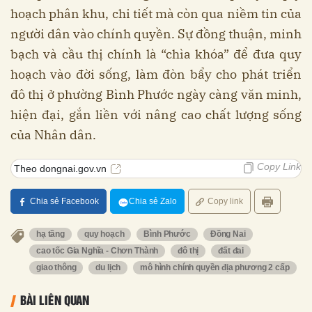
hoạch phân khu, chi tiết mà còn qua niềm tin của
người dân vào chính quyền. Sự đồng thuận, minh
bạch và cầu thị chính là “chìa khóa” để đưa quy
hoạch vào đời sống, làm đòn bẩy cho phát triển
đô thị ở phường Bình Phước ngày càng văn minh,
hiện đại, gắn liền với nâng cao chất lượng sống
của Nhân dân.
Copy Link
Theo dongnai.gov.vn
Chia sẻ Facebook
Chia sẻ Zalo
Copy link
hạ tầng
quy hoạch
Bình Phước
Đồng Nai
cao tốc Gia Nghĩa - Chơn Thành
đô thị
đất đai
giao thông
du lịch
mô hình chính quyền địa phương 2 cấp
BÀI LIÊN QUAN