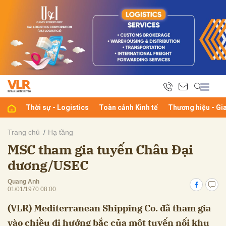
bình luận
Thời sự - Logistics
Toàn cảnh Kinh tế
Thương hiệu - Gi
Trang chủ
Hạ tầng
MSC tham gia tuyến Châu Đại
Hủy
G
dương/USEC
Quang Anh
01/01/1970 08:00
(VLR) Mediterranean Shipping Co. đã tham gia
vào chiều đi hướng bắc của một tuyến nối khu