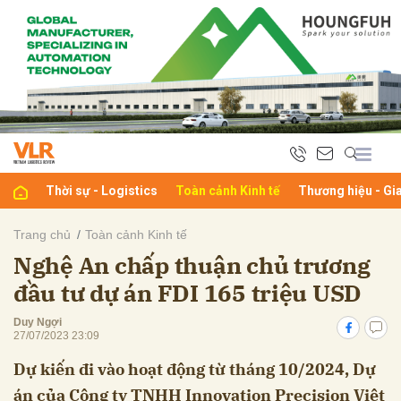
bình luận
Thời sự - Logistics
Toàn cảnh Kinh tế
Thương hiệu - Gi
Trang chủ
Toàn cảnh Kinh tế
Nghệ An chấp thuận chủ trương
Hủy
G
đầu tư dự án FDI 165 triệu USD
Duy Ngợi
27/07/2023 23:09
Dự kiến đi vào hoạt động từ tháng 10/2024, Dự
án của Công ty TNHH Innovation Precision Việt