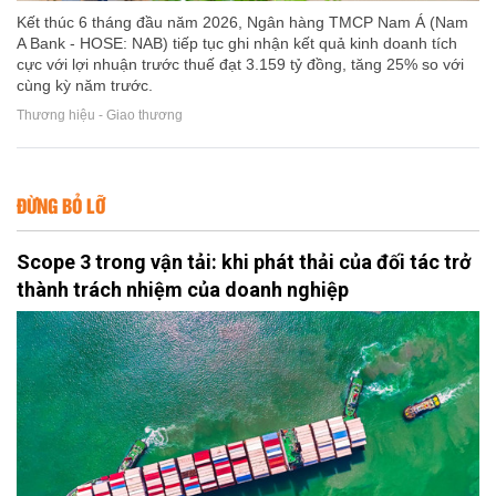
Kết thúc 6 tháng đầu năm 2026, Ngân hàng TMCP Nam Á (Nam
A Bank - HOSE: NAB) tiếp tục ghi nhận kết quả kinh doanh tích
cực với lợi nhuận trước thuế đạt 3.159 tỷ đồng, tăng 25% so với
cùng kỳ năm trước.
Thương hiệu - Giao thương
ĐỪNG BỎ LỠ
Scope 3 trong vận tải: khi phát thải của đối tác trở
thành trách nhiệm của doanh nghiệp