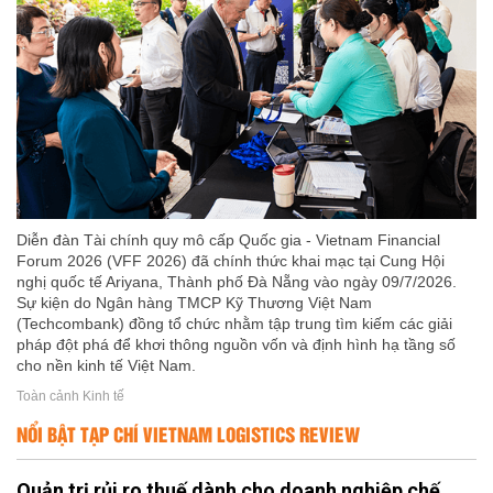
Diễn đàn Tài chính quy mô cấp Quốc gia - Vietnam Financial
Forum 2026 (VFF 2026) đã chính thức khai mạc tại Cung Hội
nghị quốc tế Ariyana, Thành phố Đà Nẵng vào ngày 09/7/2026.
Sự kiện do Ngân hàng TMCP Kỹ Thương Việt Nam
(Techcombank) đồng tổ chức nhằm tập trung tìm kiếm các giải
pháp đột phá để khơi thông nguồn vốn và định hình hạ tầng số
cho nền kinh tế Việt Nam.
Toàn cảnh Kinh tế
NỔI BẬT TẠP CHÍ VIETNAM LOGISTICS REVIEW
Quản trị rủi ro thuế dành cho doanh nghiệp chế