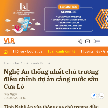
bình luận
Thời sự - Logistics
Toàn cảnh Kinh tế
Thương hiệu - Gi
Trang chủ
Toàn cảnh Kinh tế
Nghệ An thống nhất chủ trương
Hủy
G
điều chỉnh dự án cảng nước sâu
Cửa Lò
Duy Ngợi
01/03/2023 11:52
Tỉnh Nghệ An vừa thông qua chủ trương điều