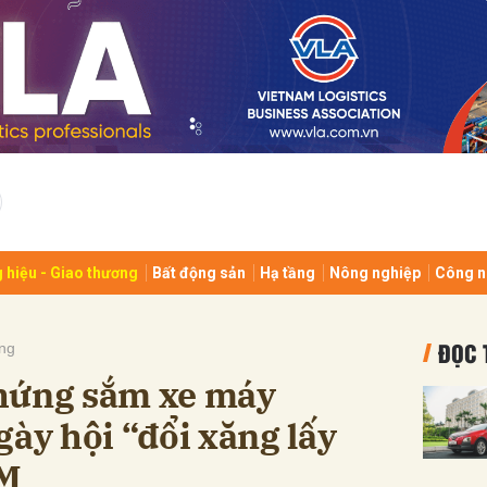
bình luận
 hiệu - Giao thương
Bất động sản
Hạ tầng
Nông nghiệp
Công n
Hủy
G
ĐỌC 
ng
hứng sắm xe máy
gày hội “đổi xăng lấy
CM