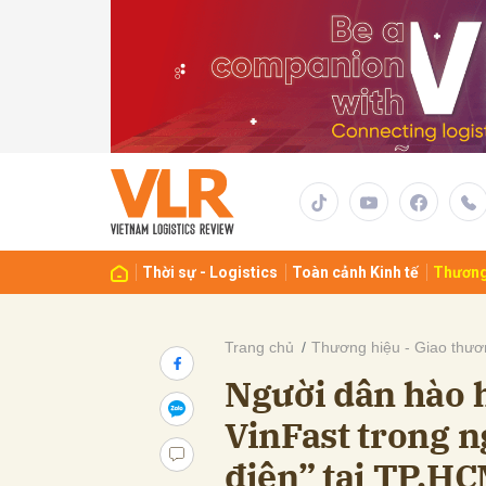
Gửi 
Thời sự - Logistics
Toàn cảnh Kinh tế
Thương
Trang chủ
Thương hiệu - Giao thươ
Người dân hào 
VinFast trong n
điện” tại TP.H