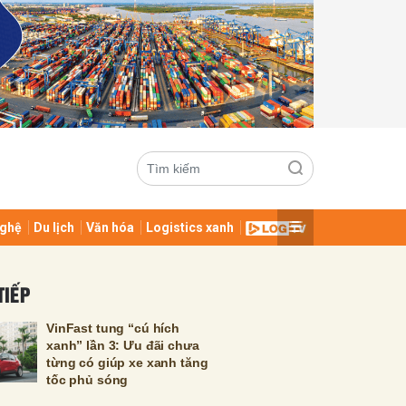
ghệ
Du lịch
Văn hóa
Logistics xanh
ửi
TIẾP
VinFast tung “cú hích
xanh” lần 3: Ưu đãi chưa
từng có giúp xe xanh tăng
tốc phủ sóng