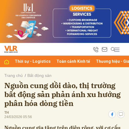
bình luận
Thời sự - Logistics
Toàn cảnh Kinh tế
Thương hiệu - Gi
Trang chủ
Bất động sản
Nguồn cung dồi dào, thị trường
Hủy
G
bất động sản phản ánh xu hướng
phân hóa dòng tiền
TH
24/03/2026 05:56
Nguồn cung gia tăng trên diện rộng, với cơ cấu