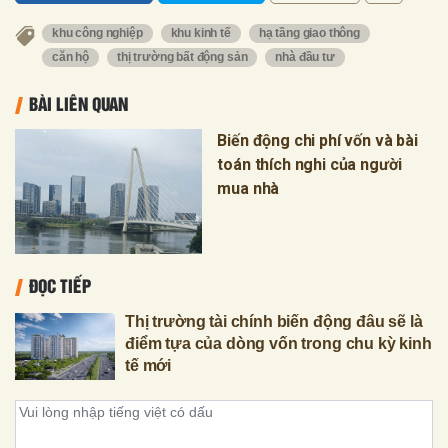
khu công nghiệp
khu kinh tế
hạ tầng giao thông
căn hộ
thị trường bất động sản
nhà đầu tư
BÀI LIÊN QUAN
Biến động chi phí vốn và bài
toán thích nghi của người
mua nhà
ĐỌC TIẾP
Thị trường tài chính biến động đâu sẽ là
điểm tựa của dòng vốn trong chu kỳ kinh
tế mới