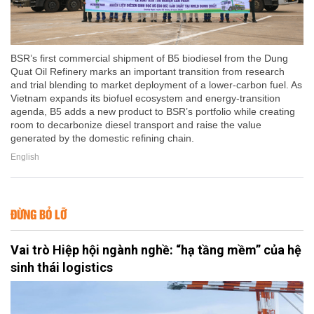
BSR’s first commercial shipment of B5 biodiesel from the Dung
Quat Oil Refinery marks an important transition from research
and trial blending to market deployment of a lower-carbon fuel. As
Vietnam expands its biofuel ecosystem and energy-transition
agenda, B5 adds a new product to BSR’s portfolio while creating
room to decarbonize diesel transport and raise the value
generated by the domestic refining chain.
English
ĐỪNG BỎ LỠ
Vai trò Hiệp hội ngành nghề: “hạ tầng mềm” của hệ
sinh thái logistics