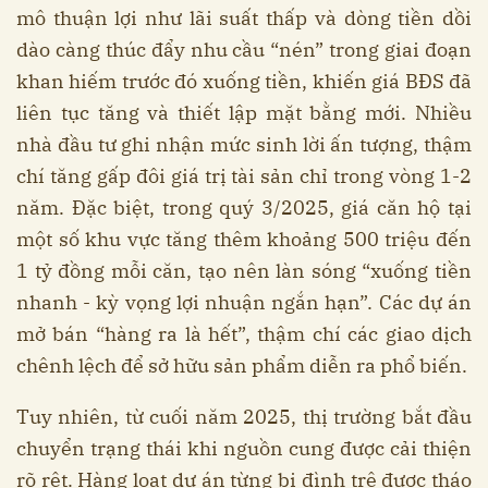
mô thuận lợi như lãi suất thấp và dòng tiền dồi
dào càng thúc đẩy nhu cầu “nén” trong giai đoạn
khan hiếm trước đó xuống tiền, khiến giá BĐS đã
liên tục tăng và thiết lập mặt bằng mới. Nhiều
nhà đầu tư ghi nhận mức sinh lời ấn tượng, thậm
chí tăng gấp đôi giá trị tài sản chỉ trong vòng 1-2
năm. Đặc biệt, trong quý 3/2025, giá căn hộ tại
một số khu vực tăng thêm khoảng 500 triệu đến
1 tỷ đồng mỗi căn, tạo nên làn sóng “xuống tiền
nhanh - kỳ vọng lợi nhuận ngắn hạn”. Các dự án
mở bán “hàng ra là hết”, thậm chí các giao dịch
chênh lệch để sở hữu sản phẩm diễn ra phổ biến.
Tuy nhiên, từ cuối năm 2025, thị trường bắt đầu
chuyển trạng thái khi nguồn cung được cải thiện
rõ rệt. Hàng loạt dự án từng bị đình trệ được tháo