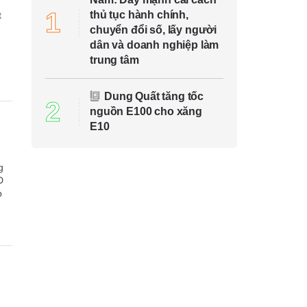
n
1
thủ tục hành chính,
t
chuyển đổi số, lấy người
dân và doanh nghiệp làm
trung tâm
Dung Quất tăng tốc
2
nguồn E100 cho xăng
E10
g
D
p