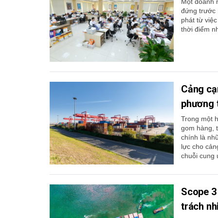
Một doanh n
đứng trước r
phát từ việ
thời điểm n
Cảng cạn
phương 
Trong một h
gom hàng, t
chính là nh
lực cho cản
chuỗi cung 
Scope 3 
trách n