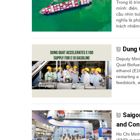
Trong lộ tr
mình: điện,
cầu nhìn toà
nghĩa là ph
trách nhiệm
Dung 
Deputy Mini
Quat Biofuel
ethanol (E1
restarting a 
feedstock, e
Saigo
and Con
Ho Chi Minh
(SNP) is par