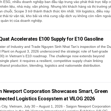
ình ESG, nhiều doanh nghiệp ban đầu tập trung vào phát thải trực tiếp 
 nhiên liệu, nhà máy, văn phòng. Nhưng khi khách hàng và thị trường y
n chuỗi, Scope 3 trở thành thách thức lớn nhất. Với logistics, điều này
át thải từ vận tải, kho bãi và nhà cung cấp dịch vụ không còn nằm ngoà
 quản trị của doanh nghiệp.
Quat Accelerates E100 Supply for E10 Gasoline
ster of Industry and Trade Nguyen Sinh Nhat Tan’s inspection of the D
 Plant on August 3, 2026 underscored the strategic role of fuel-grade
00) in Vietnam’s E10 roadmap. The challenge now extends beyond
single plant: it requires a resilient, competitive supply chain linking
thanol production, blending, logistics and nationwide distribution.
n Newport Corporation Showcases Smart, Green
nected Logistics Ecosystem at VILOG 2026
 City, Vietnam, July 30 – August 1, 2026 - Saigon Newport Corporation
ticipating in the 4th Vietnam International Logistics Exhibition (VILOG