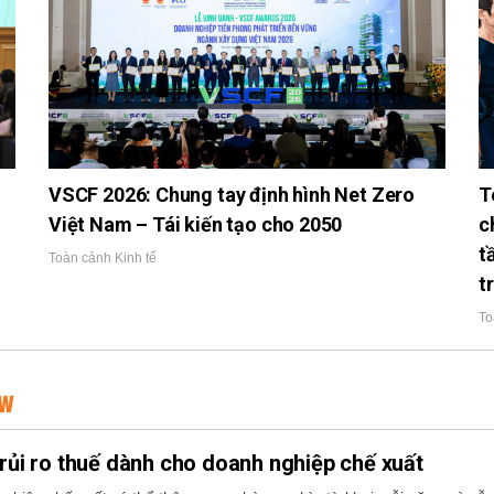
VSCF 2026: Chung tay định hình Net Zero
T
Việt Nam – Tái kiến tạo cho 2050
c
t
Toàn cảnh Kinh tế
t
To
EW
 rủi ro thuế dành cho doanh nghiệp chế xuất