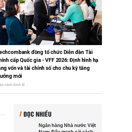
echcombank đồng tổ chức Diễn đàn Tài
hính cấp Quốc gia - VFF 2026: Định hình hạ
ầng vốn và tài chính số cho chu kỳ tăng
rưởng mới
àn cảnh Kinh tế
ĐỌC NHIỀU
Ngân hàng Nhà nước Việt
Nam: Đẩy mạnh cải cách