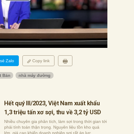
 sẻ Zalo
Copy link
t Bản
nhà máy đường
Hết quý III/2023, Việt Nam xuất khẩu
1,3 triệu tấn xơ sợi, thu về 3,2 tỷ USD
Nhiều chuyên gia phân tích, làm sợi trong thời gian tới
phải tính toán thận trọng. Nguyên liệu tồn kho quá
lớn, giá cao khiến doanh nghiệp sợi rất áp lực.