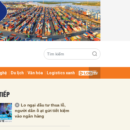
ghệ
Du lịch
Văn hóa
Logistics xanh
ửi
TIẾP
Lo ngại đầu tư thua lỗ,
người dân ồ ạt gửi tiết kiệm
vào ngân hàng