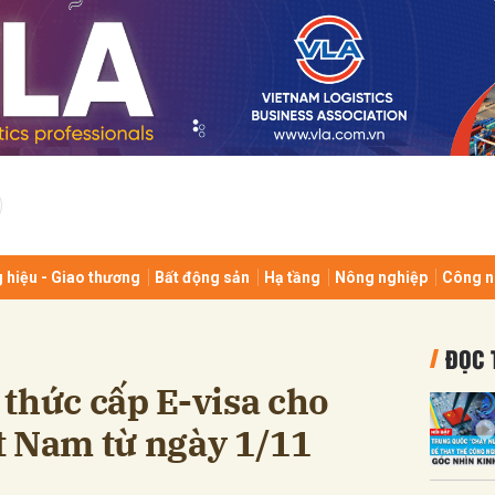
bình luận
 hiệu - Giao thương
Bất động sản
Hạ tầng
Nông nghiệp
Công n
Hủy
G
ĐỌC 
thức cấp E-visa cho
t Nam từ ngày 1/11