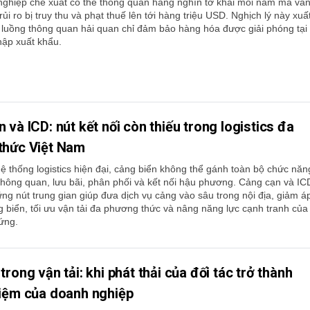
ghiệp chế xuất có thể thông quan hàng nghìn tờ khai mỗi năm mà vẫ
ủi ro bị truy thu và phạt thuế lên tới hàng triệu USD. Nghịch lý này xuấ
c luồng thông quan hải quan chỉ đảm bảo hàng hóa được giải phóng tại
hập xuất khẩu.
 và ICD: nút kết nối còn thiếu trong logistics đa
thức Việt Nam
ệ thống logistics hiện đại, cảng biển không thể gánh toàn bộ chức năn
hông quan, lưu bãi, phân phối và kết nối hậu phương. Cảng cạn và IC
ững nút trung gian giúp đưa dịch vụ cảng vào sâu trong nội địa, giảm á
g biển, tối ưu vận tải đa phương thức và nâng năng lực cạnh tranh của
ứng.
trong vận tải: khi phát thải của đối tác trở thành
hiệm của doanh nghiệp