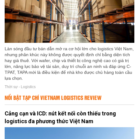
Làn sóng đầu tư bán dẫn mở ra cơ hội lớn cho logistics Việt Nam,
nhưng phân khúc này không được quyết định chỉ bằng diện tích
hay giá thuê. Với wafer, chip và thiết bị công nghệ cao có giá trị
lớn, năng lực bảo vệ tài sản, duy trì chuỗi an ninh và đáp ứng C-
TPAT, TAPA mới là điều kiện để nhà kho được chủ hàng toàn cầu
lựa chọn.
Thời sự - Logistics
NỔI BẬT TẠP CHÍ VIETNAM LOGISTICS REVIEW
Cảng cạn và ICD: nút kết nối còn thiếu trong
logistics đa phương thức Việt Nam