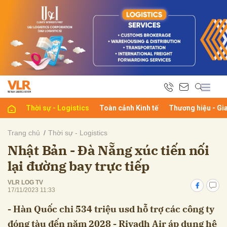
bình luận
Thời sự - Logistics
Toàn cảnh Kinh tế
Thương hiệu - Gi
Trang chủ
Thời sự - Logistics
Nhật Bản - Đà Nẵng xúc tiến nối
Hủy
G
lại đường bay trực tiếp
VLR LOG TV
17/11/2023 11:33
- Hàn Quốc chi 534 triệu usd hỗ trợ các công ty
đóng tàu đến năm 2028 - Riyadh Air áp dụng hệ