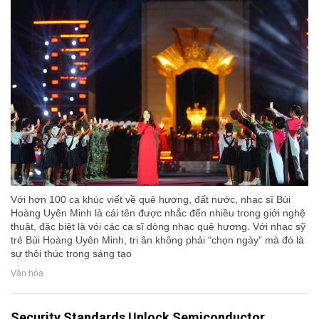
Với hơn 100 ca khúc viết về quê hương, đất nước, nhạc sĩ Bùi
Hoàng Uyên Minh là cái tên được nhắc đến nhiều trong giới nghệ
thuật, đặc biệt là vói các ca sĩ dòng nhạc quê hương. Với nhạc sỹ
trẻ Bùi Hoàng Uyên Minh, tri ân không phải “chọn ngày” mà đó là
sự thôi thúc trong sáng tạo
Văn hóa
Security Standards Unlock Semiconductor