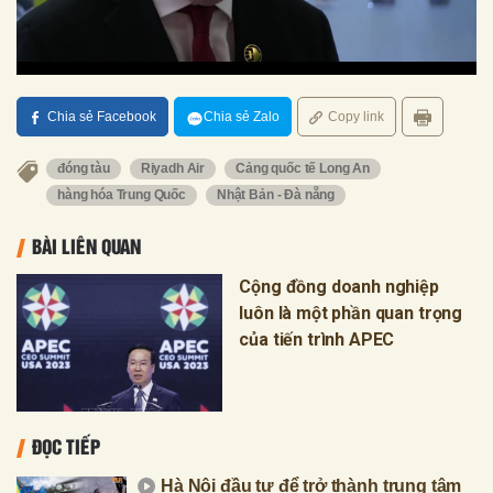
Chia sẻ Facebook
Chia sẻ Zalo
Copy link
đóng tàu
Riyadh Air
Cảng quốc tế Long An
hàng hóa Trung Quốc
Nhật Bản - Đà nẵng
BÀI LIÊN QUAN
Cộng đồng doanh nghiệp
luôn là một phần quan trọng
của tiến trình APEC
ĐỌC TIẾP
Hà Nội đầu tư để trở thành trung tâm