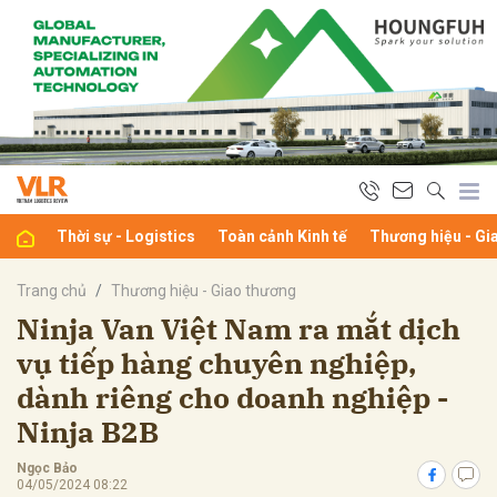
bình luận
Thời sự - Logistics
Toàn cảnh Kinh tế
Thương hiệu - Gi
Trang chủ
Thương hiệu - Giao thương
Ninja Van Việt Nam ra mắt dịch
vụ tiếp hàng chuyên nghiệp,
Hủy
G
dành riêng cho doanh nghiệp -
Ninja B2B
Ngọc Bảo
04/05/2024 08:22