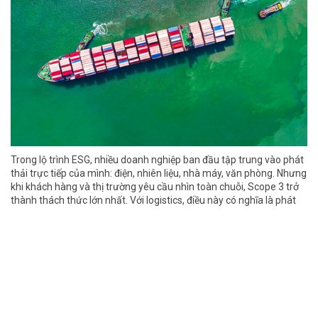
Trong lộ trình ESG, nhiều doanh nghiệp ban đầu tập trung vào phát
thải trực tiếp của mình: điện, nhiên liệu, nhà máy, văn phòng. Nhưng
khi khách hàng và thị trường yêu cầu nhìn toàn chuỗi, Scope 3 trở
thành thách thức lớn nhất. Với logistics, điều này có nghĩa là phát
thải từ vận tải, kho bãi và nhà cung cấp dịch vụ không còn nằm
ngoài trách nhiệm quản trị của doanh nghiệp.
Thời sự - Logistics
Đào tạo nhân lực logistics: điểm nghẽn mềm của
một ngành đang tăng tốc