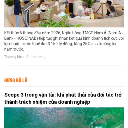
Kết thúc 6 tháng đầu năm 2026, Ngân hàng TMCP Nam Á (Nam A
Bank - HOSE: NAB) tiếp tục ghi nhận kết quả kinh doanh tích cực với
lợi nhuận trước thuế đạt 3.159 tỷ đồng, tăng 25% so với cùng kỳ
năm trước.
Thương hiệu - Giao thương
ĐỪNG BỎ LỠ
Scope 3 trong vận tải: khi phát thải của đối tác trở
thành trách nhiệm của doanh nghiệp