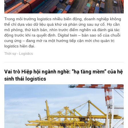
Trong môi trường logistics nhiều biến động, doanh nghiệp không
thể chỉ dựa vào dữ liệu quá khứ và phản ứng sau sự cố. Họ cần
mô phỏng, thử kịch bản, nhìn trước điểm nghẽn và đánh giá tác
động trước khi ra quyết định. Digital twin – bản sao số của chuỗi
cung ứng – đang mở ra một hướng tiếp cận mới cho quản trị
logistics hiện đại.
Thời sự - Logistics
Vai trò Hiệp hội ngành nghề: “hạ tầng mềm” của hệ
sinh thái logistics