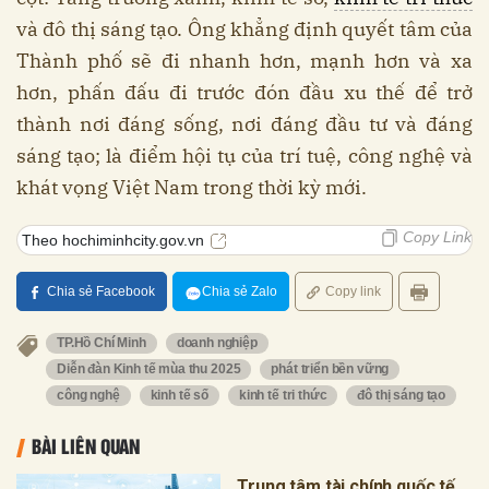
và đô thị sáng tạo. Ông khẳng định quyết tâm của
Thành phố sẽ đi nhanh hơn, mạnh hơn và xa
hơn, phấn đấu đi trước đón đầu xu thế để trở
thành nơi đáng sống, nơi đáng đầu tư và đáng
sáng tạo; là điểm hội tụ của trí tuệ, công nghệ và
khát vọng Việt Nam trong thời kỳ mới.
Copy Link
Theo hochiminhcity.gov.vn
Chia sẻ Facebook
Chia sẻ Zalo
Copy link
TP.Hồ Chí Minh
doanh nghiệp
Diễn đàn Kinh tế mùa thu 2025
phát triển bền vững
công nghệ
kinh tế số
kinh tế tri thức
đô thị sáng tạo
BÀI LIÊN QUAN
Trung tâm tài chính quốc tế