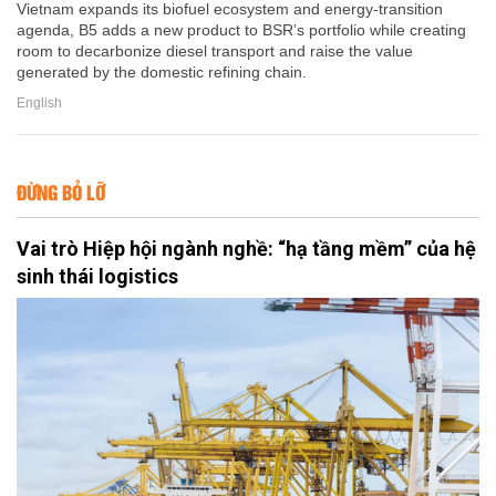
Vietnam expands its biofuel ecosystem and energy-transition
agenda, B5 adds a new product to BSR’s portfolio while creating
room to decarbonize diesel transport and raise the value
generated by the domestic refining chain.
English
ĐỪNG BỎ LỠ
Vai trò Hiệp hội ngành nghề: “hạ tầng mềm” của hệ
sinh thái logistics