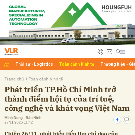
bình luận
Thời sự - Logistics
Toàn cảnh Kinh tế
Thương hiệu - Gi
Trang chủ
Toàn cảnh Kinh tế
Phát triển TP.Hồ Chí Minh trở
Hủy
G
thành điểm hội tụ của trí tuệ,
công nghệ và khát vọng Việt Nam
Minh Dung - Bảo Ninh
27/11/2025 11:42
Chiều 26/11, phát biểu tiếp thu chỉ đạo của