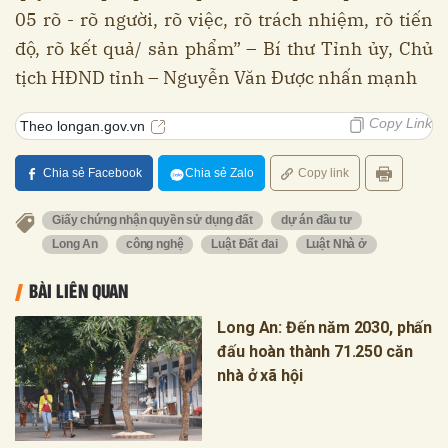
05 rõ - rõ người, rõ việc, rõ trách nhiệm, rõ tiến
độ, rõ kết quả/ sản phẩm” – Bí thư Tỉnh ủy, Chủ
tịch HĐND tỉnh – Nguyễn Văn Được nhấn mạnh
Copy Link
Theo longan.gov.vn
Chia sẻ Facebook
Chia sẻ Zalo
Copy link
Giấy chứng nhận quyền sử dụng đất
dự án đầu tư
Long An
công nghệ
Luật Đất đai
Luật Nhà ở
BÀI LIÊN QUAN
Long An: Đến năm 2030, phấn
đấu hoàn thành 71.250 căn
nhà ở xã hội