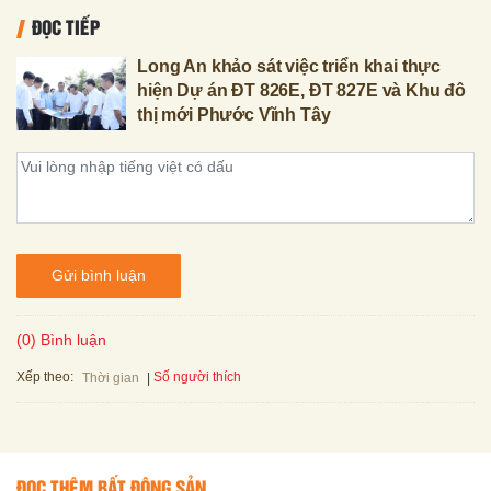
ĐỌC TIẾP
Long An khảo sát việc triển khai thực
hiện Dự án ĐT 826E, ĐT 827E và Khu đô
thị mới Phước Vĩnh Tây
Gửi bình luận
(0) Bình luận
Xếp theo:
Số người thích
Thời gian
ĐỌC THÊM BẤT ĐỘNG SẢN