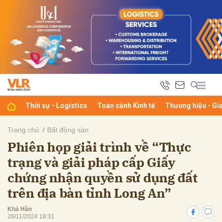
bình luận
Thời sự - Logistics
Toàn cảnh Kinh tế
Thương hiệu - Gi
Trang chủ
Bất động sản
Phiên họp giải trình về “Thực
Hủy
G
trạng và giải pháp cấp Giấy
chứng nhận quyền sử dụng đất
trên địa bàn tỉnh Long An”
Khả Hân
28/11/2024 18:31