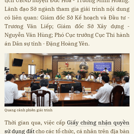
tịch UBND huyện Đức Hòa - Trương Minh Hoàng.
Lãnh đạo Sở ngành tham gia giải trình nội dung
có liên quan: Giám đốc Sở Kế hoạch và Đầu tư -
Trương Văn Liếp; Giám đốc Sở Xây dựng -
Nguyễn Văn Hùng; Phó Cục trưởng Cục Thi hành
án Dân sự tỉnh - Đặng Hoàng Yên.
Quang cảnh phiên giải trình
Thời gian qua, việc cấp
Giấy chứng nhận quyền
sử dụng đất
cho các tổ chức, cá nhân trên địa bàn