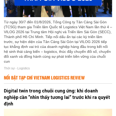
Từ ngày 30/7 đến 01/8/2026, Tổng Công ty Tân Cảng Sài Gòn
(TCSG) tham gia Triển lãm Quốc tế Logistics Việt Nam lần thứ 4 –
VILOG 2026 tại Trung tâm Hội nghị và Triển lãm Sài Gòn (SECC),
Thành phố Hồ Chí Minh. Tiếp nối dấu ấn tại các kỳ triển lãm
trước, sự hiện diện của Tân Cảng Sài Gòn tại VILOG 2026 tiếp
tục khẳng định vai trò của doanh nghiệp hàng đầu trong kết nối
hệ sinh thái cảng biển – logistics, thúc đẩy chuyển đổi số, chuyển
đổi xanh và đồng hành cùng sự phát triển bền vững của chuỗi
cun
Thời sự - Logistics
NỔI BẬT TẠP CHÍ VIETNAM LOGISTICS REVIEW
Digital twin trong chuỗi cung ứng: khi doanh
nghiệp cần “nhìn thấy tương lai” trước khi ra quyết
định