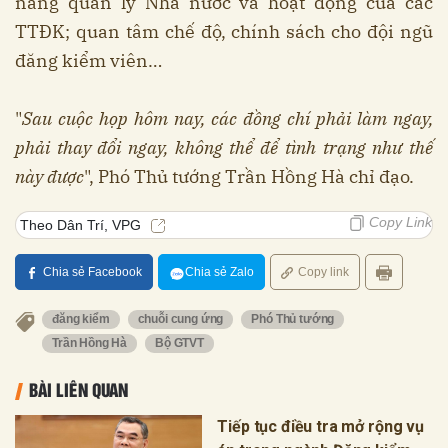
năng quản lý Nhà nước và hoạt động của các
TTĐK; quan tâm chế độ, chính sách cho đội ngũ
đăng kiểm viên…
"
Sau cuộc họp hôm nay, các đồng chí phải làm ngay,
phải thay đổi ngay, không thể để tình trạng như thế
này được
", Phó Thủ tướng Trần Hồng Hà chỉ đạo.
Copy Link
Theo Dân Trí, VPG
Chia sẻ Facebook
Chia sẻ Zalo
Copy link
đăng kiểm
chuỗi cung ứng
Phó Thủ tướng
Trần Hồng Hà
Bộ GTVT
BÀI LIÊN QUAN
Tiếp tục điều tra mở rộng vụ