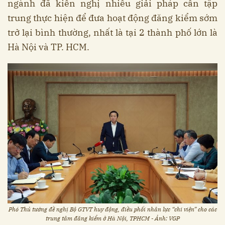
ngành đã kiến nghị nhiều giải pháp cần tập
trung thực hiện để đưa hoạt động đăng kiểm sớm
trở lại bình thường, nhất là tại 2 thành phố lớn là
Hà Nội và TP. HCM.
Phó Thủ tướng đề nghị Bộ GTVT huy động, điều phối nhân lực “chi viện” cho các
trung tâm đăng kiểm ở Hà Nội, TPHCM - Ảnh: VGP