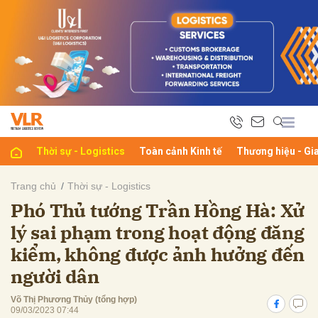
bình luận
Thời sự - Logistics
Toàn cảnh Kinh tế
Thương hiệu - Gi
Trang chủ
Thời sự - Logistics
Phó Thủ tướng Trần Hồng Hà: Xử
Hủy
G
lý sai phạm trong hoạt động đăng
kiểm, không được ảnh hưởng đến
người dân
Võ Thị Phương Thủy (tổng hợp)
09/03/2023 07:44