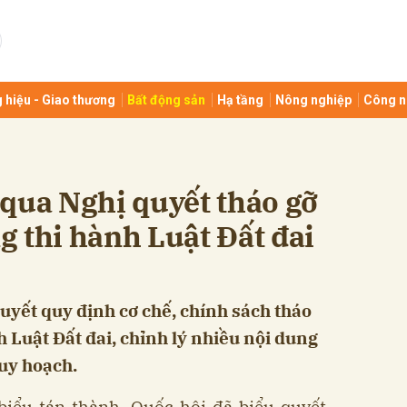
bình luận
 hiệu - Giao thương
Bất động sản
Hạ tầng
Nông nghiệp
Công n
qua Nghị quyết tháo gỡ
 thi hành Luật Đất đai
Hủy
G
uyết quy định cơ chế, chính sách tháo
 Luật Đất đai, chỉnh lý nhiều nội dung
quy hoạch.