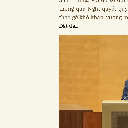
Sáng 11/12, với đa số đại
thông qua Nghị quyết quy
tháo gỡ khó khăn, vướng m
Đất đai
.