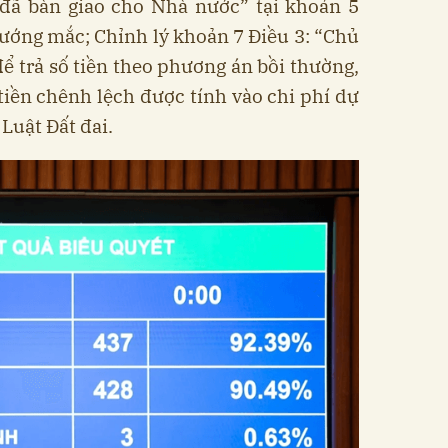
đã bàn giao cho Nhà nước” tại khoản 5
vướng mắc; Chỉnh lý khoản 7 Điều 3: “Chủ
để trả số tiền theo phương án bồi thường,
 tiền chênh lệch được tính vào chi phí dự
Luật Đất đai.