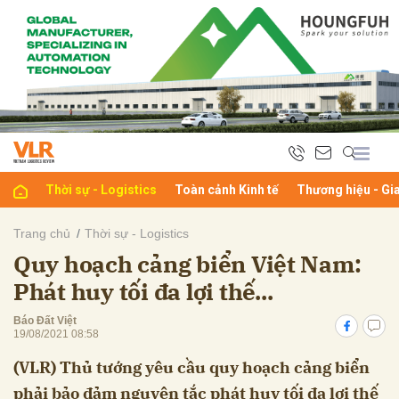
bình luận
Thời sự - Logistics
Toàn cảnh Kinh tế
Thương hiệu - Gi
Trang chủ
Thời sự - Logistics
Quy hoạch cảng biển Việt Nam:
Hủy
G
Phát huy tối đa lợi thế...
Báo Đất Việt
19/08/2021 08:58
(VLR) Thủ tướng yêu cầu quy hoạch cảng biển
phải bảo đảm nguyên tắc phát huy tối đa lợi thế