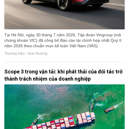
Tại Hà Nội, ngày 30 tháng 7 năm 2026, Tập đoàn Vingroup (mã
chứng khoán VIC) đã công bố Báo cáo tài chính hợp nhất Quý II
năm 2026 theo chuẩn mực kế toán Việt Nam (VAS).
Thương hiệu - Giao thương
Scope 3 trong vận tải: khi phát thải của đối tác trở
thành trách nhiệm của doanh nghiệp