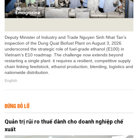
Deputy Minister of Industry and Trade Nguyen Sinh Nhat Tan’s
inspection of the Dung Quat Biofuel Plant on August 3, 2026
underscored the strategic role of fuel-grade ethanol (E100) in
Vietnam’s E10 roadmap. The challenge now extends beyond
restarting a single plant: it requires a resilient, competitive supply
chain linking feedstock, ethanol production, blending, logistics and
nationwide distribution.
English
ĐỪNG BỎ LỠ
Quản trị rủi ro thuế dành cho doanh nghiệp chế
xuất