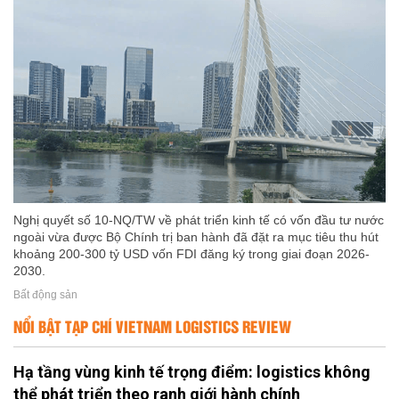
Nghị quyết số 10-NQ/TW về phát triển kinh tế có vốn đầu tư nước
ngoài vừa được Bộ Chính trị ban hành đã đặt ra mục tiêu thu hút
khoảng 200-300 tỷ USD vốn FDI đăng ký trong giai đoạn 2026-
2030.
Bất động sản
NỔI BẬT TẠP CHÍ VIETNAM LOGISTICS REVIEW
Hạ tầng vùng kinh tế trọng điểm: logistics không
thể phát triển theo ranh giới hành chính