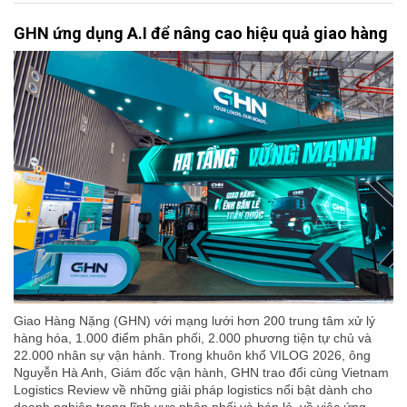
GHN ứng dụng A.I để nâng cao hiệu quả giao hàng
Giao Hàng Nặng (GHN) với mạng lưới hơn 200 trung tâm xử lý
hàng hóa, 1.000 điểm phân phối, 2.000 phương tiện tự chủ và
22.000 nhân sự vận hành. Trong khuôn khổ VILOG 2026, ông
Nguyễn Hà Anh, Giám đốc vận hành, GHN trao đổi cùng Vietnam
Logistics Review về những giải pháp logistics nổi bật dành cho