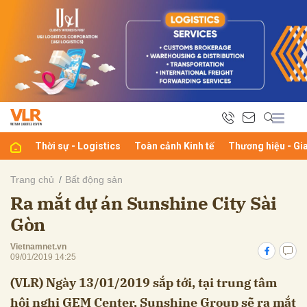
bình luận
Thời sự - Logistics
Toàn cảnh Kinh tế
Thương hiệu - Gi
Trang chủ
Bất động sản
Ra mắt dự án Sunshine City Sài
Hủy
G
Gòn
Vietnamnet.vn
09/01/2019 14:25
(VLR) Ngày 13/01/2019 sắp tới, tại trung tâm
hội nghị GEM Center, Sunshine Group sẽ ra mắt