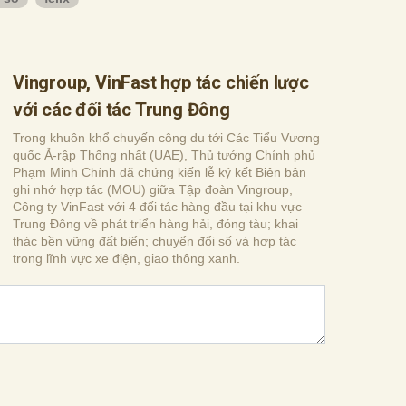
Vingroup, VinFast hợp tác chiến lược
với các đối tác Trung Đông
Trong khuôn khổ chuyến công du tới Các Tiểu Vương
quốc Ả-rập Thống nhất (UAE), Thủ tướng Chính phủ
Phạm Minh Chính đã chứng kiến lễ ký kết Biên bản
ghi nhớ hợp tác (MOU) giữa Tập đoàn Vingroup,
Công ty VinFast với 4 đối tác hàng đầu tại khu vực
Trung Đông về phát triển hàng hải, đóng tàu; khai
thác bền vững đất biển; chuyển đổi số và hợp tác
trong lĩnh vực xe điện, giao thông xanh.