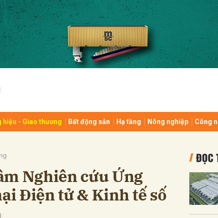
bình luận
 hiệu - Giao thương
Bất động sản
Hạ tầng
Nông nghiệp
Công n
Hủy
G
ĐỌC 
ng
tâm Nghiên cứu Ứng
i Điện tử & Kinh tế số
0