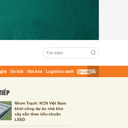
ghệ
Du lịch
Văn hóa
Logistics xanh
ửi
TIẾP
Nhơn Trạch: KCN Việt Nam
khởi công dự án nhà kho
xây sẵn theo tiêu chuẩn
LEED