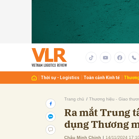
Gửi 
Thời sự - Logistics
Toàn cảnh Kinh tế
Thương
Trang chủ
Thương hiệu - Giao thươ
Ra mắt Trung 
dụng Thương mạ
Châu Minh Chinh
|
14/11/2024 17:1