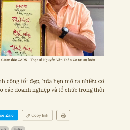
 Giám đốc CADE - Thạc sĩ Nguyễn Văn Toàn Cơ tại sự kiện
nh công tốt đẹp, hứa hẹn mở ra nhiều cơ
ho các doanh nghiệp và tổ chức trong thời
 sẻ Zalo
Copy link
ế số
felix