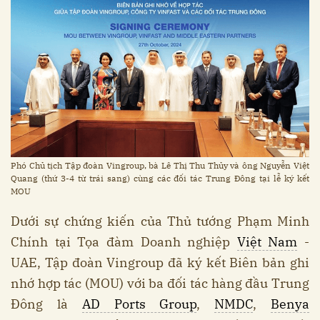
Phó Chủ tịch Tập đoàn Vingroup, bà Lê Thị Thu Thủy và ông Nguyễn Việt
Quang (thứ 3-4 từ trái sang) cùng các đối tác Trung Đông tại lễ ký kết
MOU
Dưới sự chứng kiến của Thủ tướng Phạm Minh
Chính tại Tọa đàm Doanh nghiệp
Việt Nam
-
UAE, Tập đoàn Vingroup đã ký kết Biên bản ghi
nhớ hợp tác (MOU) với ba đối tác hàng đầu Trung
Đông là
AD Ports Group
,
NMDC
,
Benya