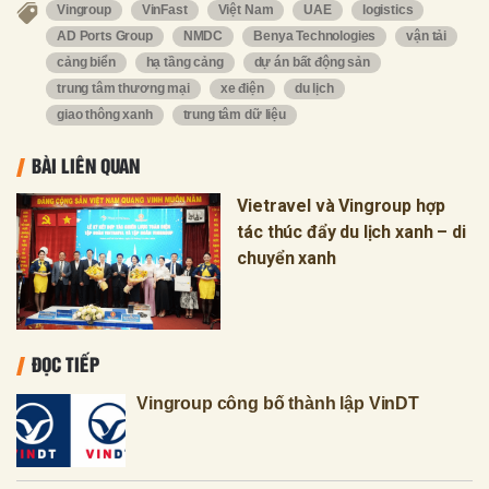
Vingroup
VinFast
Việt Nam
UAE
logistics
AD Ports Group
NMDC
Benya Technologies
vận tải
cảng biển
hạ tầng cảng
dự án bất động sản
trung tâm thương mại
xe điện
du lịch
giao thông xanh
trung tâm dữ liệu
BÀI LIÊN QUAN
Vietravel và Vingroup hợp
tác thúc đẩy du lịch xanh – di
chuyển xanh
ĐỌC TIẾP
Vingroup công bố thành lập VinDT