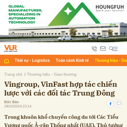
bình luận
Thời sự - Logistics
Toàn cảnh Kinh tế
Thương hiệu - Gi
Trang chủ
Thương hiệu - Giao thương
Vingroup, VinFast hợp tác chiến
Hủy
G
lược với các đối tác Trung Đông
Đức Bảo
29/10/2024 23:14
Trong khuôn khổ chuyến công du tới Các Tiểu
Vương quốc Ả-rập Thống nhất (UAE), Thủ tướng