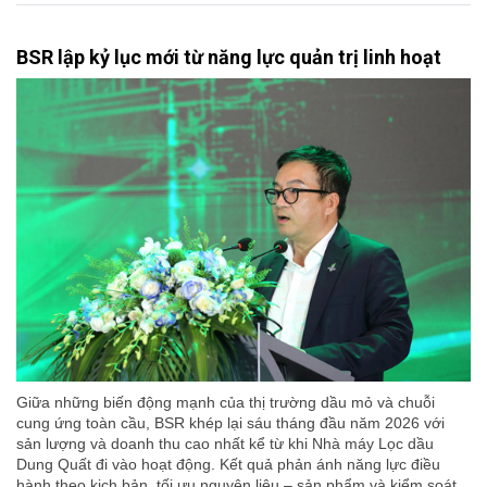
BSR lập kỷ lục mới từ năng lực quản trị linh hoạt
Giữa những biến động mạnh của thị trường dầu mỏ và chuỗi
cung ứng toàn cầu, BSR khép lại sáu tháng đầu năm 2026 với
sản lượng và doanh thu cao nhất kể từ khi Nhà máy Lọc dầu
Dung Quất đi vào hoạt động. Kết quả phản ánh năng lực điều
hành theo kịch bản, tối ưu nguyên liệu – sản phẩm và kiểm soát