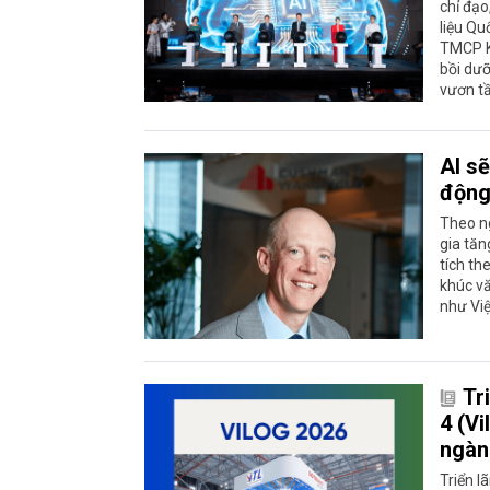
chỉ đạo
liệu Qu
TMCP K
bồi dưỡ
vươn t
AI sẽ
động
Theo n
gia tăn
tích th
khúc vă
như Việ
Tr
4 (Vi
ngàn
Triển l