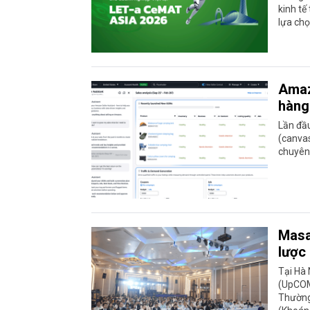
kinh tế
lựa chọ
Amaz
hàng
Lần đầu
(canvas
chuyên 
Masa
lược
Tại Hà 
(UpCOM
Thường 