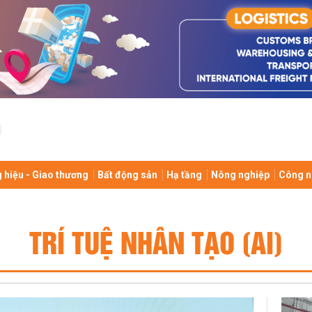
 hiệu - Giao thương
Bất động sản
Hạ tầng
Nông nghiệp
Công n
TRÍ TUỆ NHÂN TẠO (AI)