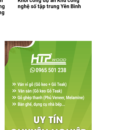
ận
Khởi công dự án Khu công
ng
nghệ số tập trung Yên Bình
ng