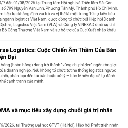
/7 đến 01/08/2026 tại Trung tâm Hội nghị và Triển lãm Sài Gòn
, số 799 Nguyễn Văn Linh, Phường Tân Mỹ, Thành phố Hồ Chí Minh.
ãm tiếp tục khẳng định vai trò và vị thế là một trong 10 sự kiện tiêu
a ngành logistics Việt Nam, được đồng tổ chức bởi Hiệp hội Doanh
Dịch vụ Logistics Việt Nam (VLA) và Công ty VINEXAD dưới sự chỉ
a Bộ Công Thương Việt Nam và sự hỗ trợ của Cục Xuất nhập khẩu
rse Logistics: Cuộc Chiến Âm Thầm Của Bán
iện Đại
 hàng (hoàn hàng) đang trở thành "vùng chi phí đen" ngốn ròng lợi
ủa doanh nghiệp. Nếu không tổ chức tốt hệ thống logistics ngược
u hồi, phân loại đến tái bán hoặc xử lý — bán lẻ hiện đại sẽ tự đánh
 thế cạnh tranh của mình.
MA và mục tiêu xây dựng chuỗi giá trị nhân
6/2026, tại Trường Đại học GTVT (Hà Nội), Hiệp hội Phát triển nhân