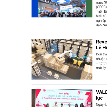
ngày 30
(SECC)
Triển l
biểu củ
nghiệp 
đạo củ
Reve
Lẻ H
Đơn trả
nhuận c
— từ th
mất lợi
VALO
lực
Ngày 6/