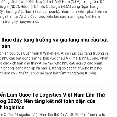
, đồng tổ chức bởi Đài Truyền hình Việt Nam (VTV), Trung tâm Dữ
ốc gia (NDC), Hiệp hội Dữ liệu Quốc gia (NDA) cùng Ngân hàng
ỹ Thương Việt Nam (Techcombank), nhằm tìm kiếm, phát hiện và
ng nhân tài AI cho đất nước, kiến tạo sức mạnh giúp Việt Nam
ầm trong kỷ nguyên mới.
 thúc đẩy tăng trưởng và gia tăng nhu cầu bất
 sản
ghiên cứu của Cushman & Wakefield, AI sẽ thúc đẩy tăng trưởng và
g nhu cầu bất động sản tại khu vực châu Á - Thái Bình Dương. Phân
eo các kịch bản cho thấy AI sẽ mở rộng nhu cầu đối với các phân
n phòng, công nghiệp và bán lẻ, trong đó các thị trường mới nổi
t Nam có vị thế thuận lợi để nắm bắt tiềm năng tăng trường.
iển Lãm Quốc Tế Logistics Việt Nam Lần Thứ
log 2026): Nền tảng kết nối toàn diện của
h logistics
ãm Quốc tế Logistics Việt Nam lần thứ 4 (VILOG 2026) sẽ diễn ra từ