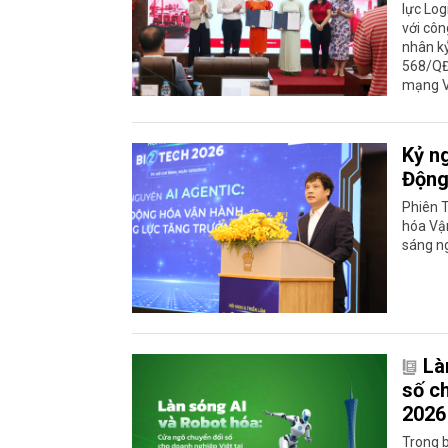
lực Log
với côn
nhân k
568/QĐ
mạng V
Kỷ n
Động
Phiên T
hóa Vận
sáng n
Là
số c
2026
Trong b