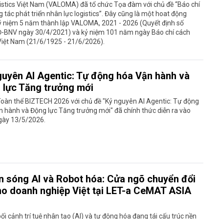
istics Việt Nam (VALOMA) đã tổ chức Tọa đàm với chủ đề “Báo chí
g tác phát triển nhân lực logistics”. Đây cũng là một hoat động
ỷ niệm 5 năm thành lập VALOMA, 2021 - 2026 (Quyết định số
-BNV ngày 30/4/2021) và kỷ niệm 101 năm ngày Báo chí cách
iệt Nam (21/6/1925 - 21/6/2026).
guyên AI Agentic: Tự động hóa Vận hành và
 lực Tăng trưởng mới
oàn thể BIZTECH 2026 với chủ đề "Kỷ nguyên AI Agentic: Tự động
 hành và Động lực Tăng trưởng mới" đã chính thức diễn ra vào
gày 13/5/2026.
n sóng AI và Robot hóa: Cửa ngõ chuyển đổi
ho doanh nghiệp Việt tại LET-a CeMAT ASIA
ối cảnh trí tuệ nhân tạo (AI) và tự động hóa đang tái cấu trúc nền