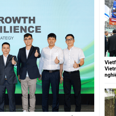
Viet
Viet
nghi