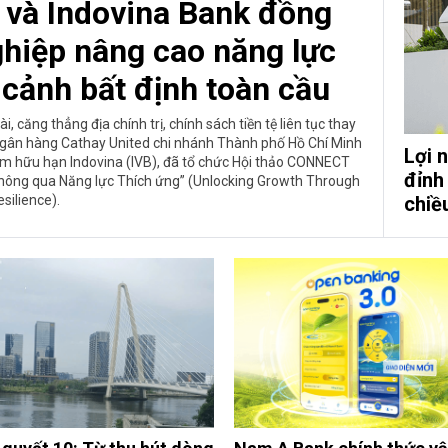
 và Indovina Bank đồng
hiệp nâng cao năng lực
 cảnh bất định toàn cầu
i, căng thẳng địa chính trị, chính sách tiền tệ liên tục thay
 Ngân hàng Cathay United chi nhánh Thành phố Hồ Chí Minh
Lợi 
m hữu hạn Indovina (IVB), đã tổ chức Hội thảo CONNECT
đỉnh
 thông qua Năng lực Thích ứng” (Unlocking Growth Through
chiề
silience).