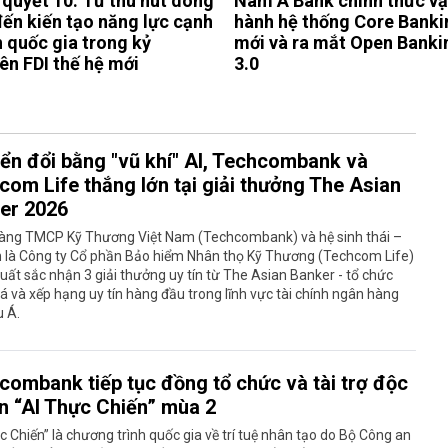
 quyết 10: Từ thu hút dòng
Nam A Bank chính thức v
đến kiến tạo năng lực cạnh
hành hệ thống Core Banki
h quốc gia trong kỷ
mới và ra mắt Open Banki
ên FDI thế hệ mới
3.0
ển đổi bằng "vũ khí" AI, Techcombank và
com Life thắng lớn tại giải thưởng The Asian
er 2026
àng TMCP Kỹ Thương Việt Nam (Techcombank) và hệ sinh thái –
n là Công ty Cổ phần Bảo hiểm Nhân thọ Kỹ Thương (Techcom Life)
uất sắc nhận 3 giải thưởng uy tín từ The Asian Banker - tổ chức
á và xếp hạng uy tín hàng đầu trong lĩnh vực tài chính ngân hàng
u Á.
combank tiếp tục đồng tổ chức và tài trợ độc
n “AI Thực Chiến” mùa 2
c Chiến” là chương trình quốc gia về trí tuệ nhân tạo do Bộ Công an