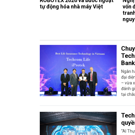
ROBOTEX 2026 và bước ngoặt
Nghị
tự động hóa nhà máy Việt
vốn 
tran
nguy
Chuy
Tech
Bank
Ngân h
đại diệ
– vừa x
đánh gi
tại châ
Tech
quyề
“AI Thự