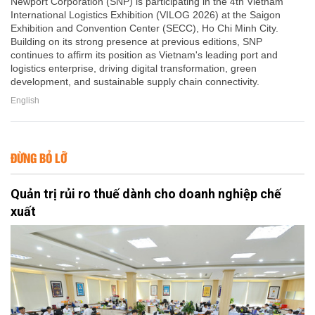
Newport Corporation (SNP) is participating in the 4th Vietnam
International Logistics Exhibition (VILOG 2026) at the Saigon
Exhibition and Convention Center (SECC), Ho Chi Minh City.
Building on its strong presence at previous editions, SNP
continues to affirm its position as Vietnam's leading port and
logistics enterprise, driving digital transformation, green
development, and sustainable supply chain connectivity.
English
ĐỪNG BỎ LỠ
Quản trị rủi ro thuế dành cho doanh nghiệp chế
xuất