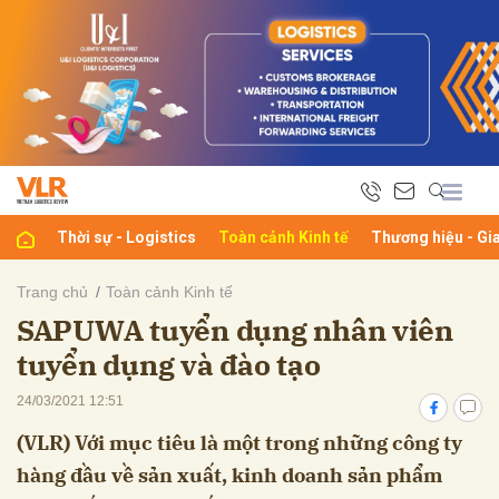
bình luận
Thời sự - Logistics
Toàn cảnh Kinh tế
Thương hiệu - Gi
Trang chủ
Toàn cảnh Kinh tế
SAPUWA tuyển dụng nhân viên
Hủy
G
tuyển dụng và đào tạo
24/03/2021 12:51
(VLR) Với mục tiêu là một trong những công ty
hàng đầu về sản xuất, kinh doanh sản phẩm