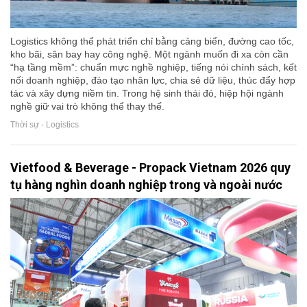
Logistics không thể phát triển chỉ bằng cảng biển, đường cao tốc,
kho bãi, sân bay hay công nghệ. Một ngành muốn đi xa còn cần
“hạ tầng mềm”: chuẩn mực nghề nghiệp, tiếng nói chính sách, kết
nối doanh nghiệp, đào tạo nhân lực, chia sẻ dữ liệu, thúc đẩy hợp
tác và xây dựng niềm tin. Trong hệ sinh thái đó, hiệp hội ngành
nghề giữ vai trò không thể thay thế.
Thời sự - Logistics
Vietfood & Beverage - Propack Vietnam 2026 quy
tụ hàng nghìn doanh nghiệp trong và ngoài nước