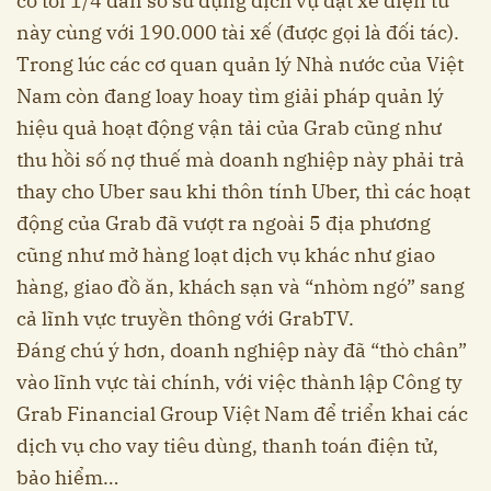
có tới 1/4 dân số sử dụng dịch vụ đặt xe điện tử
này cùng với 190.000 tài xế (được gọi là đối tác).
Trong lúc các cơ quan quản lý Nhà nước của Việt
Nam còn đang loay hoay tìm giải pháp quản lý
hiệu quả hoạt động vận tải của Grab cũng như
thu hồi số nợ thuế mà doanh nghiệp này phải trả
thay cho Uber sau khi thôn tính Uber, thì các hoạt
động của Grab đã vượt ra ngoài 5 địa phương
cũng như mở hàng loạt dịch vụ khác như giao
hàng, giao đồ ăn, khách sạn và “nhòm ngó” sang
cả lĩnh vực truyền thông với GrabTV.
Đáng chú ý hơn, doanh nghiệp này đã “thò chân”
vào lĩnh vực tài chính, với việc thành lập Công ty
Grab Financial Group Việt Nam để triển khai các
dịch vụ cho vay tiêu dùng, thanh toán điện tử,
bảo hiểm…