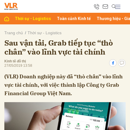
Thời sự - Logistics
Toàn cảnh Kinh tế
Thương hiệu - Gi
bình luận
Trang chủ
Thời sự - Logistics
Sau vận tải, Grab tiếp tục “thò
chân” vào lĩnh vực tài chính
Kinh tế đô thị
27/05/2019 13:58
(VLR) Doanh nghiệp này đã “thò chân” vào lĩnh
vực tài chính, với việc thành lập Công ty Grab
Hủy
G
Financial Group Việt Nam.