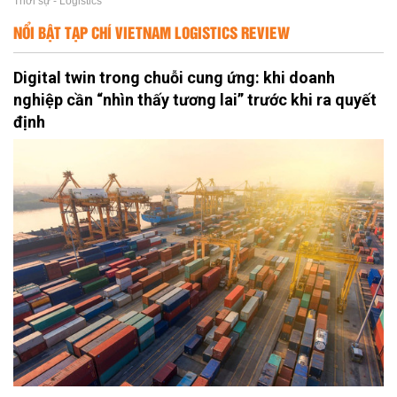
Thời sự - Logistics
NỔI BẬT TẠP CHÍ VIETNAM LOGISTICS REVIEW
Digital twin trong chuỗi cung ứng: khi doanh
nghiệp cần “nhìn thấy tương lai” trước khi ra quyết
định