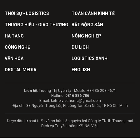
THỜI SỰ - LOGISTICS
TOÀN CẢNH KINH TẾ
THƯƠNG HIỆU - GIAO THƯƠNG
BẤT ĐỘNG SẢN
HẠ TẦNG
NÔNG NGHIỆP
CÔNG NGHỆ
DU LỊCH
VĂN HÓA
LOGISTICS XANH
DIGITAL MEDIA
ENGLISH
Liên hệ:
Trương Thị Uyên Ly - Mobile: +84 35 203 4671
Hotline:
0816 886 786
Email: ketnoiviet.hcmc@gmail.com
Địa chỉ: 33 Nguyễn Trọng Lội, Phường Tân Sơn Nhất, TP Hồ Chí Minh
Được đầu tư phát triển và sở hữu bản quyền bởi Công ty TNHH Thương mại
Dịch vụ Truyền thông Kết Nối Việt.