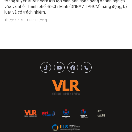
thông xuyên suốt nhằm lan tỏa hình ảnh cộng đồng doanh nghiệp
vừa và nhỏ Thành phố Hồ Chí Minh (DNNVV TP.HCM) năng động, kỷ
luật và có trách nhiệm.
Thương hiệu - Giao thương