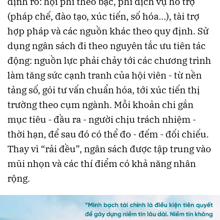
định rõ: hội phí theo bậc, phí dịch vụ hỗ trợ
(pháp chế, đào tạo, xúc tiến, số hóa…), tài trợ
hợp pháp và các nguồn khác theo quy định. Sử
dụng ngân sách đi theo nguyên tắc ưu tiên tác
động: nguồn lực phải chảy tới các chương trình
làm tăng sức cạnh tranh của hội viên - từ nền
tảng số, gói tư vấn chuẩn hóa, tới xúc tiến thị
trường theo cụm ngành. Mỗi khoản chi gắn
mục tiêu - đầu ra - người chịu trách nhiệm -
thời hạn, để sau đó có thể đo - đếm - đối chiếu.
Thay vì “rải đều”, ngân sách được tập trung vào
mũi nhọn và các thí điểm có khả năng nhân
rộng.