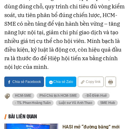
dùng đúng chỗ, quy trình chi tiêu đủ vòng kiểm
soát, ưu tiên phân bổ đúng chiến lược, HCM-
SME có nền tảng để vận hành bền vững – tăng
năng lực nội tại, giảm chi phí giao dịch và tạo
nhiều giá trị cụ thể cho hội viên. Minh bạch là
điều kiện, kỷ luật là động cơ, còn hiệu quả đầu
ra là thước đo để Hiệp hội tiến xa bằng chính
nội lực của mình.
Chia sẻ Facebook
Chia sẻ Zalo
Copy link
HCM-SME
Phó Chủ tịch HCM-SME
- Đỗ Đình Huế
- TS. Phan Hoàng Tuấn
Luật sư Vũ Anh Thao
SME Hub
BÀI LIÊN QUAN
HASI mở “đường băng” mới