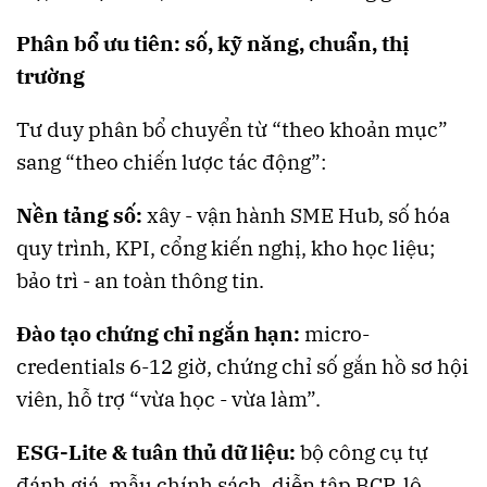
Phân bổ ưu tiên: số, kỹ năng, chuẩn, thị
trường
Tư duy phân bổ chuyển từ “theo khoản mục”
sang “theo chiến lược tác động”:
Nền tảng số:
xây - vận hành SME Hub, số hóa
quy trình, KPI, cổng kiến nghị, kho học liệu;
bảo trì - an toàn thông tin.
Đào tạo chứng chỉ ngắn hạn:
micro-
credentials 6-12 giờ, chứng chỉ số gắn hồ sơ hội
viên, hỗ trợ “vừa học - vừa làm”.
ESG-Lite & tuân thủ dữ liệu:
bộ công cụ tự
đánh giá, mẫu chính sách, diễn tập BCP, lộ