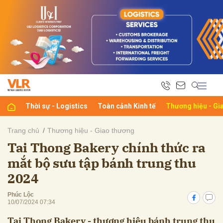
bình luận
Thời sự - Logistics
Toàn cảnh Kinh tế
Thương hiệu - Gi
Trang chủ
Thương hiệu - Giao thương
Tai Thong Bakery chính thức ra
Hủy
G
mắt bộ sưu tập bánh trung thu
2024
Phúc Lộc
10/07/2024 07:34
Tai Thong Bakery - thương hiệu bánh trung thu