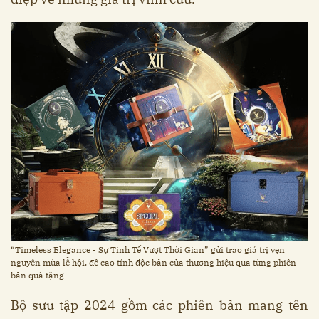
“Timeless Elegance - Sự Tinh Tế Vượt Thời Gian” gửi trao giá trị vẹn
nguyên mùa lễ hội, đề cao tính độc bản của thương hiệu qua từng phiên
bản quà tặng
Bộ sưu tập 2024 gồm các phiên bản mang tên