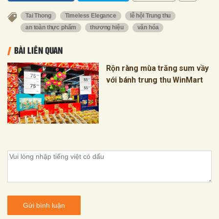
Tai Thong
Timeless Elegance
lễ hội Trung thu
an toàn thực phẩm
thương hiệu
văn hóa
BÀI LIÊN QUAN
Rộn ràng mùa trăng sum vầy
với bánh trung thu WinMart
Gửi bình luận