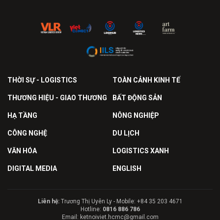
THỜI SỰ - LOGISTICS
TOÀN CẢNH KINH TẾ
THƯƠNG HIỆU - GIAO THƯƠNG
BẤT ĐỘNG SẢN
HẠ TẦNG
NÔNG NGHIỆP
CÔNG NGHỆ
DU LỊCH
VĂN HÓA
LOGISTICS XANH
DIGITAL MEDIA
ENGLISH
Liên hệ:
Trương Thị Uyên Ly - Mobile: +84 35 203 4671
Hotline:
0816 886 786
Email: ketnoiviet.hcmc@gmail.com