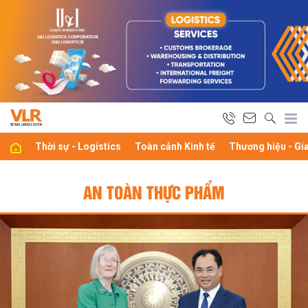
Thời sự - Logistics
Toàn cảnh Kinh tế
Thương hiệu - Gi
AN TOÀN THỰC PHẨM