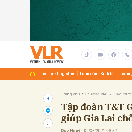
Gửi 
Thời sự - Logistics
Toàn cảnh Kinh tế
Thương
Trang chủ
Thương hiệu - Giao thươ
Tập đoàn T&T G
giúp Gia Lai c
Duy Ngợi
|
02/06/2021 09:52