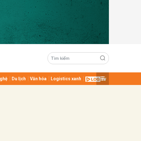
ghệ
Du lịch
Văn hóa
Logistics xanh
ửi