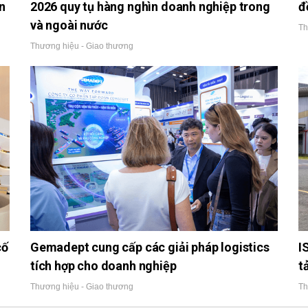
n
2026 quy tụ hàng nghìn doanh nghiệp trong
đ
và ngoài nước
Th
Thương hiệu - Giao thương
cố
Gemadept cung cấp các giải pháp logistics
I
tích hợp cho doanh nghiệp
t
Thương hiệu - Giao thương
Th