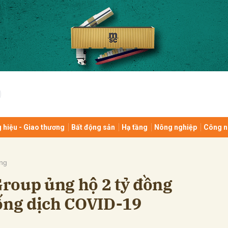
bình luận
 hiệu - Giao thương
Bất động sản
Hạ tầng
Nông nghiệp
Công n
Hủy
G
ng
roup ủng hộ 2 tỷ đồng
hống dịch COVID-19