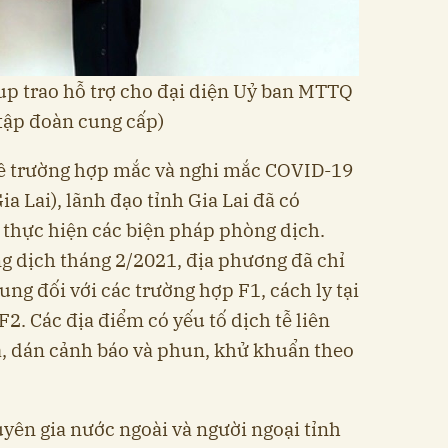
up trao hỗ trợ cho đại diện Uỷ ban MTTQ
 tập đoàn cung cấp)
 về trường hợp mắc và nghi mắc COVID-19
a Lai), lãnh đạo tỉnh Gia Lai đã có
ể thực hiện các biện pháp phòng dịch.
g dịch tháng 2/2021, địa phương đã chỉ
ung đối với các trường hợp F1, cách ly tại
F2. Các địa điểm có yếu tố dịch tễ liên
, dán cảnh báo và phun, khử khuẩn theo
yên gia nước ngoài và người ngoại tỉnh