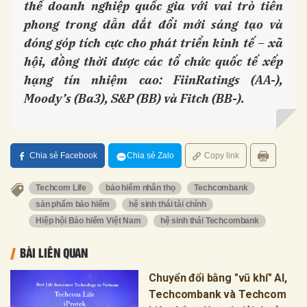
thế doanh nghiệp quốc gia với vai trò tiên
phong trong dẫn dắt đổi mới sáng tạo và
đóng góp tích cực cho phát triển kinh tế – xã
hội, đồng thời được các tổ chức quốc tế xếp
hạng tín nhiệm cao: FiinRatings (AA-),
Moody’s (Ba3), S&P (BB) và Fitch (BB-).
Chia sẻ Facebook
Chia sẻ Zalo
Copy link
Techcom Life
bảo hiểm nhân thọ
Techcombank
sản phẩm bảo hiểm
hệ sinh thái tài chính
Hiệp hội Bảo hiểm Việt Nam
hệ sinh thái Techcombank
BÀI LIÊN QUAN
Chuyển đổi bằng "vũ khí" AI,
Techcombank và Techcom