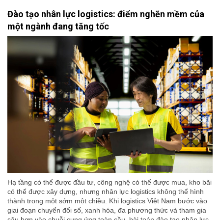
Đào tạo nhân lực logistics: điểm nghẽn mềm của
một ngành đang tăng tốc
Hạ tầng có thể được đầu tư, công nghệ có thể được mua, kho bãi
có thể được xây dựng, nhưng nhân lực logistics không thể hình
thành trong một sớm một chiều. Khi logistics Việt Nam bước vào
giai đoạn chuyển đổi số, xanh hóa, đa phương thức và tham gia
sâu hơn vào chuỗi cung ứng toàn cầu, bài toán đào tạo nhân lực