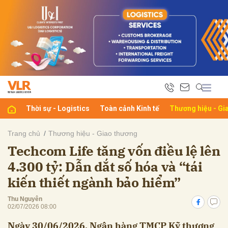
bình luận
Thời sự - Logistics
Toàn cảnh Kinh tế
Thương hiệu - Gi
Trang chủ
Thương hiệu - Giao thương
Techcom Life tăng vốn điều lệ lên
Hủy
G
4.300 tỷ: Dẫn dắt số hóa và “tái
kiến thiết ngành bảo hiểm”
Thu Nguyên
02/07/2026 08:00
Ngày 30/06/2026, Ngân hàng TMCP Kỹ thương