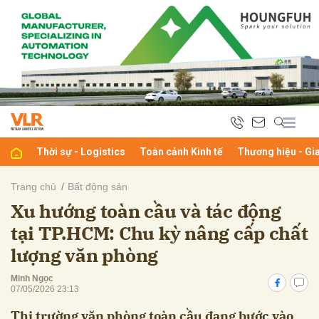
bình luận
Thời sự - Logistics
Toàn cảnh Kinh tế
Thương hiệu - Gi
Trang chủ
Bất động sản
Xu hướng toàn cầu và tác động
Hủy
G
tại TP.HCM: Chu kỳ nâng cấp chất
lượng văn phòng
Minh Ngọc
07/05/2026 23:13
Thị trường văn phòng toàn cầu đang bước vào