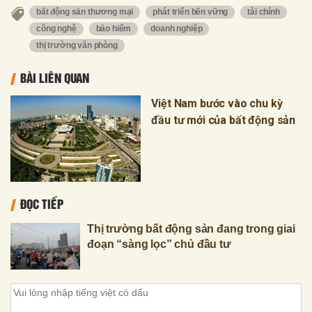
bất động sản thương mại
phát triển bền vững
tài chính
công nghệ
bảo hiểm
doanh nghiệp
thị trường văn phòng
BÀI LIÊN QUAN
Việt Nam bước vào chu kỳ
đầu tư mới của bất động sản
ĐỌC TIẾP
Thị trường bất động sản đang trong giai
đoạn “sàng lọc” chủ đầu tư