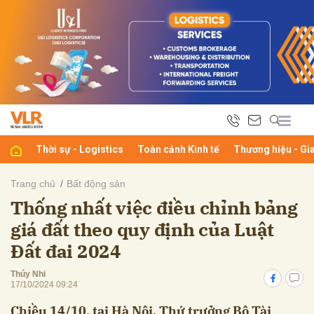
bình luận
Thời sự - Logistics
Toàn cảnh Kinh tế
Thương hiệu - Gi
Trang chủ
Bất động sản
Thống nhất việc điều chỉnh bảng
Hủy
G
giá đất theo quy định của Luật
Đất đai 2024
Thúy Nhi
17/10/2024 09:24
Chiều 14/10, tại Hà Nội, Thứ trưởng Bộ Tài