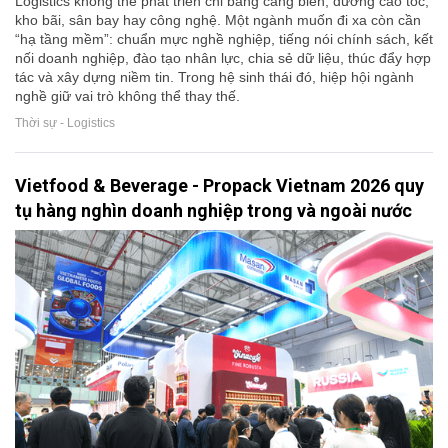
Logistics không thể phát triển chỉ bằng cảng biển, đường cao tốc,
kho bãi, sân bay hay công nghệ. Một ngành muốn đi xa còn cần
“hạ tầng mềm”: chuẩn mực nghề nghiệp, tiếng nói chính sách, kết
nối doanh nghiệp, đào tạo nhân lực, chia sẻ dữ liệu, thúc đẩy hợp
tác và xây dựng niềm tin. Trong hệ sinh thái đó, hiệp hội ngành
nghề giữ vai trò không thể thay thế.
Thời sự - Logistics
Vietfood & Beverage - Propack Vietnam 2026 quy
tụ hàng nghìn doanh nghiệp trong và ngoài nước