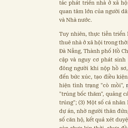
tác phát triển nhà ở xã hộ
quan tâm lớn của người dâ
và Nhà nước.
Tuy nhiên, thực tiễn triển
thuê nhà ở xã hội trong thờ
Đà Nẵng, Thành phố Hồ Chí 
cập và nguy cơ phát sinh 
đông người khi nộp hồ sơ, 
đến bức xúc, tạo điều kiện
hiện tình trạng "cò mồi",
"trúng bốc thăm", quảng cá
trúng"; (3) Một số cá nhân
dự án, nhờ người thân đứng
số căn hộ, kết quả xét duy
còn chưa kịp thời, chưa đồ