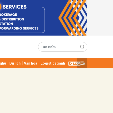
ghệ
Du lịch
Văn hóa
Logistics xanh
ửi