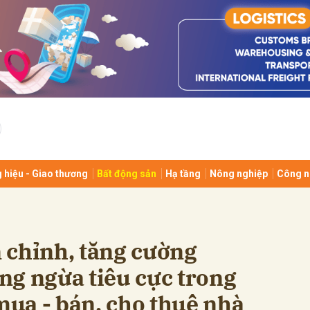
bình luận
 hiệu - Giao thương
Bất động sản
Hạ tầng
Nông nghiệp
Công n
Hủy
G
 chỉnh, tăng cường
ng ngừa tiêu cực trong
 mua - bán, cho thuê nhà