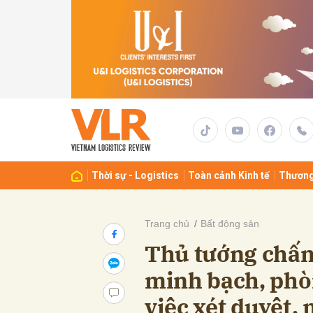
Gửi 
Thời sự - Logistics
Toàn cảnh Kinh tế
Thương
Trang chủ
Bất động sản
Thủ tướng chấn
minh bạch, phò
việc xét duyệt,