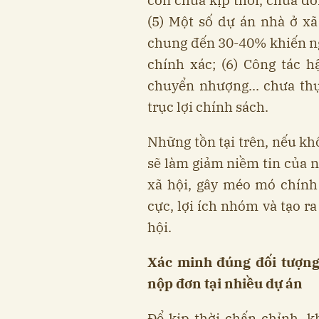
(5) Một số dự án nhà ở x
chung đến 30-40% khiến n
chính xác; (6) Công tác 
chuyển nhượng... chưa thự
trục lợi chính sách.
Những tồn tại trên, nếu kh
sẽ làm giảm niềm tin của 
xã hội, gây méo mó chính 
cực, lợi ích nhóm và tạo r
hội.
Xác minh đúng đối tượng,
nộp đơn tại nhiều dự án
Để kịp thời chấn chỉnh, k