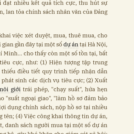
i đạt nhiều kết quả tích cực, thu hút sự
n, lan tỏa chính sách nhân văn của Đảng
 khai việc xét duyệt, mua, thuê mua, cho
i gian gần đây tại một số
dự án
tại Hà Nội,
Minh... cho thấy còn một số tồn tại, bất
tiêu cực, như: (1) Hiện tượng tập trung
thiếu điều tiết quy trình tiếp nhận dẫn
 phát sinh các dịch vụ tiêu cực; (2) Xuất
môi giới
trái phép, "chạy suất", hứa hẹn
o "suất ngoại giao", "làm hồ sơ đảm bảo
 lợi dụng chính sách, nộp hồ sơ tại nhiều
 tên; (4) Việc công khai thông tin dự án,
ệt, danh sách người mua tại một số dự án
ng bộ, gây khó khăn cho giám sát xã hội;