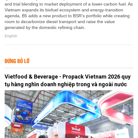
and trial blending to market deployment of a lower-carbon fuel. As
Vietnam expands its biofuel ecosystem and energy-transition
agenda, B5 adds a new product to BSR’s portfolio while creating
room to decarbonize diesel transport and raise the value
generated by the domestic refining chain.
English
ĐỪNG BỎ LỠ
Vietfood & Beverage - Propack Vietnam 2026 quy
tụ hàng nghìn doanh nghiệp trong và ngoài nước