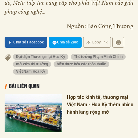
đó, Meta tiếp tục cung cấp cho phía Việt Nam các giải
pháp công nghệ...
Nguồn: Báo Công Thương
Chia sẻ Facebook
Chia sẻ Zalo
Copy link
Đại diện Thương mại Hoa Kỳ
Thủ tướng Phạm Minh Chính
mở cửa thị trường
hiện thực hóa các thỏa thuận
Việt Nam Hoa Kỳ
BÀI LIÊN QUAN
Hợp tác kinh tế, thương mại
Việt Nam - Hoa Kỳ thêm nhiều
hành lang rộng mở