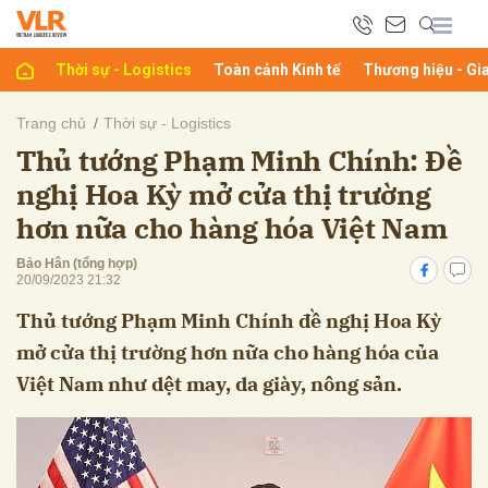
Thời sự - Logistics
Toàn cảnh Kinh tế
Thương hiệu - Gi
bình luận
Trang chủ
Thời sự - Logistics
Thủ tướng Phạm Minh Chính: Đề
nghị Hoa Kỳ mở cửa thị trường
hơn nữa cho hàng hóa Việt Nam
Bảo Hân (tổng hợp)
20/09/2023 21:32
Thủ tướng Phạm Minh Chính đề nghị Hoa Kỳ
Hủy
G
mở cửa thị trường hơn nữa cho hàng hóa của
Việt Nam như dệt may, da giày, nông sản.