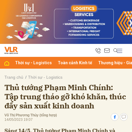
bình luận
Thời sự - Logistics
Toàn cảnh Kinh tế
Thương hiệu - Gi
Trang chủ
Thời sự - Logistics
Thủ tướng Phạm Minh Chính:
Hủy
G
Tập trung tháo gỡ khó khăn, thúc
đẩy sản xuất kinh doanh
Võ Thị Phương Thủy (tổng hợp)
14/05/2023 19:07
Sáng 14/5, Thủ tướng Phạm Minh Chính và