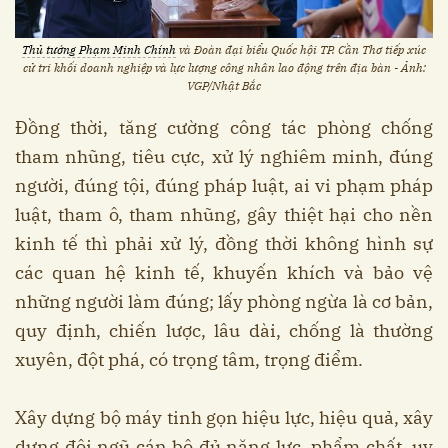
Thủ tướng Phạm Minh Chính
và Đoàn đại biểu Quốc hội TP. Cần Thơ tiếp xúc
cử tri khối doanh nghiệp và lực lượng công nhân lao động trên địa bàn - Ảnh:
VGP/Nhật Bắc
Đồng thời, tăng cường công tác phòng chống
tham nhũng, tiêu cực, xử lý nghiêm minh, đúng
người, đúng tội, đúng pháp luật, ai vi phạm pháp
luật, tham ô, tham nhũng, gây thiệt hại cho nền
kinh tế thì phải xử lý, đồng thời không hình sự
các quan hệ kinh tế, khuyến khích và bảo vệ
những người làm đúng; lấy phòng ngừa là cơ bản,
quy định, chiến lược, lâu dài, chống là thường
xuyên, đột phá, có trọng tâm, trọng điểm.
Xây dựng bộ máy tinh gọn hiệu lực, hiệu quả, xây
dựng đội ngũ cán bộ đủ năng lực, phẩm chất, uy