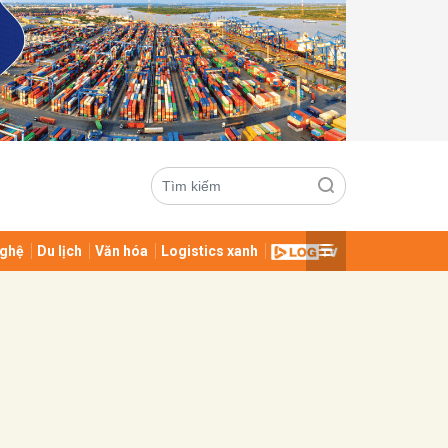
ghệ
Du lịch
Văn hóa
Logistics xanh
ửi