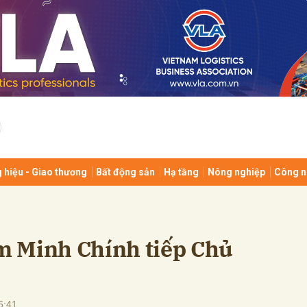
bình luận
 hiệu - Giao thương
Bất động sản
Hạ tầng
Nông nghiệp
Công n
Hủy
G
 Minh Chính tiếp Chủ
6:41