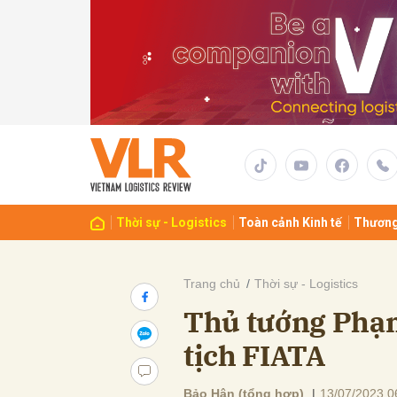
Gửi 
Thời sự - Logistics
Toàn cảnh Kinh tế
Thương
Trang chủ
Thời sự - Logistics
Thủ tướng Phạm
tịch FIATA
Bảo Hân (tổng hợp)
|
13/07/2023 0