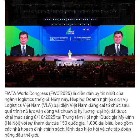
FIATA World Congress (FWC 2025) là diễn đàn uy tín nhất của
ngành logistics thế giới. Năm nay, Hiệp hội Doanh nghiệp dịch vụ
Logistics Việt Nam (VLA) đại diện Việt Nam đăng cai tổ chức sau
quá trình nỗ lực vận động và chuẩn bị kỹ lưỡng. Đại hội đã được
khai mạc sáng 8/10/2025 tại Trung tâm Hội nghị Quốc gia Mỹ Đình
(Hà Nội) với sự tham dự của 150 quốc gia, 1.000 đại biểu, bao gồm
các nhà hoạch định chính sách, lãnh đạo hiệp hội và các tập đoàn
hàng đầu thế giới.