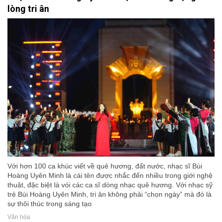
lòng tri ân
Với hơn 100 ca khúc viết về quê hương, đất nước, nhạc sĩ Bùi
Hoàng Uyên Minh là cái tên được nhắc đến nhiều trong giới nghệ
thuật, đặc biệt là vói các ca sĩ dòng nhạc quê hương. Với nhạc sỹ
trẻ Bùi Hoàng Uyên Minh, tri ân không phải “chọn ngày” mà đó là
sự thôi thúc trong sáng tạo
Văn hóa