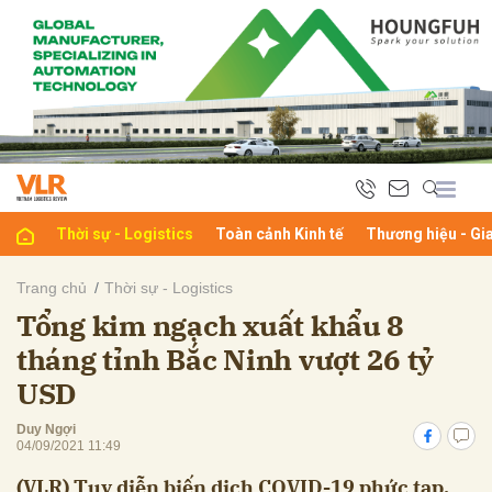
bình luận
Thời sự - Logistics
Toàn cảnh Kinh tế
Thương hiệu - Gi
Trang chủ
Thời sự - Logistics
Tổng kim ngạch xuất khẩu 8
Hủy
G
tháng tỉnh Bắc Ninh vượt 26 tỷ
USD
Duy Ngợi
04/09/2021 11:49
(VLR) Tuy diễn biến dịch COVID-19 phức tạp,