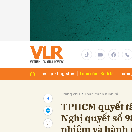
Gửi 
Thời sự - Logistics
Toàn cảnh Kinh tế
Thương
Trang chủ
Toàn cảnh Kinh tế
TPHCM quyết tâ
Nghị quyết số 9
nhiệm và hành