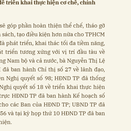
 triển khai thực hiện cơ chế, chính
sẽ góp phần hoàn thiện thể chế, tháo gỡ
h sách, tạo điều kiện hơn nữa cho TPHCM
à phát triển, khai thác tối đa tiềm năng,
át triển tương xứng với vị trí đầu tàu về
ông Nam bộ và cả nước, bà Nguyễn Thị Lệ
đã ban hành Chỉ thị số 27 về lãnh đạo,
iện Nghị quyết số 98; HĐND TP đã thống
ghị quyết số 18 về triển khai thực hiện
 trực HĐND TP đã ban hành Kế hoạch số
 cho các Ban của HĐND TP; UBND TP đã
56 và tại kỳ họp thứ 10 HĐND TP đã ban
hiện.