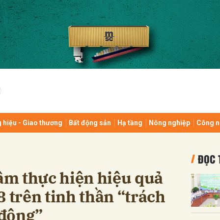
bình luận
 hiệu - Giao thương
Bất động sản
Hạ tầng
Nông nghiệp
Công n
Hủy
G
ĐỌC 
m thực hiện hiệu quả
8 trên tinh thần “trách
 động”