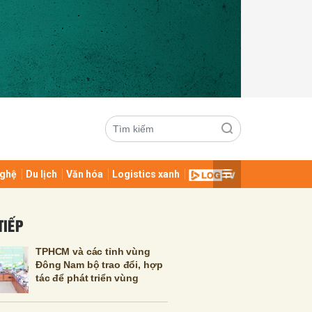
ghệ
Du lịch
Văn hóa
Logistics xanh
ửi
TIẾP
TPHCM và các tỉnh vùng
Đông Nam bộ trao đổi, hợp
tác để phát triển vùng