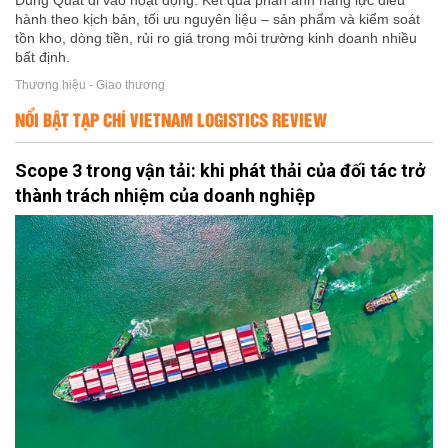
Dung Quất đi vào hoạt động. Kết quả phản ánh năng lực điều
hành theo kịch bản, tối ưu nguyên liệu – sản phẩm và kiểm soát
tồn kho, dòng tiền, rủi ro giá trong môi trường kinh doanh nhiều
bất định.
Thương hiệu - Giao thương
NỔI BẬT TẠP CHÍ VIETNAM LOGISTICS REVIEW
Scope 3 trong vận tải: khi phát thải của đối tác trở
thành trách nhiệm của doanh nghiệp