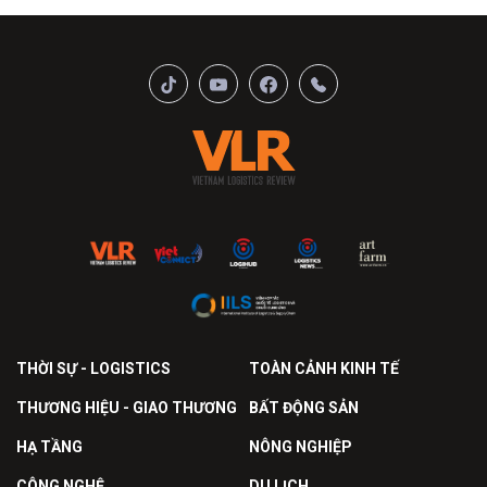
THỜI SỰ - LOGISTICS
TOÀN CẢNH KINH TẾ
THƯƠNG HIỆU - GIAO THƯƠNG
BẤT ĐỘNG SẢN
HẠ TẦNG
NÔNG NGHIỆP
CÔNG NGHỆ
DU LỊCH