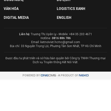
VĂN HÓA
LOGISTICS XANH
DIGITAL MEDIA
ENGLISH
Liên hệ:
Trương Thị Uyên Ly - Mobile: +84 35 203 4671
Hotline:
0816 886 786
Email: ketnoiviet.hcmc@gmail.com
Địa chỉ: 33 Nguyễn Trọng Lội, Phường Tân Sơn Nhất, TP Hồ Chí Minh
Được đầu tư phát triển và sở hữu bản quyền bởi Công ty TNHH Thương mại
Dịch vụ Truyền thông Kết Nối Việt.
POWERED BY
ONE
CMS
- A PRODUCT OF
NEKO