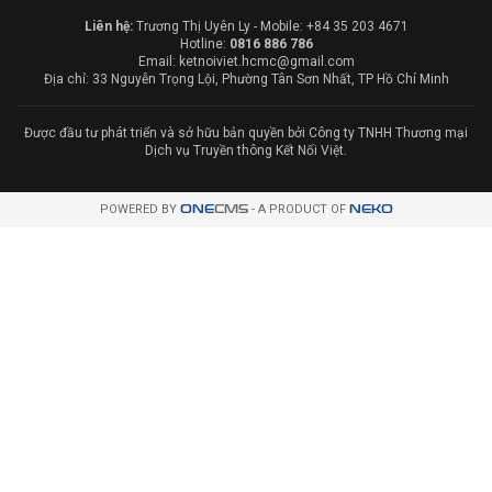
Liên hệ:
Trương Thị Uyên Ly - Mobile: +84 35 203 4671
Hotline:
0816 886 786
Email: ketnoiviet.hcmc@gmail.com
Địa chỉ: 33 Nguyễn Trọng Lội, Phường Tân Sơn Nhất, TP Hồ Chí Minh
Được đầu tư phát triển và sở hữu bản quyền bởi Công ty TNHH Thương mại
Dịch vụ Truyền thông Kết Nối Việt.
POWERED BY
ONE
CMS
- A PRODUCT OF
NEKO